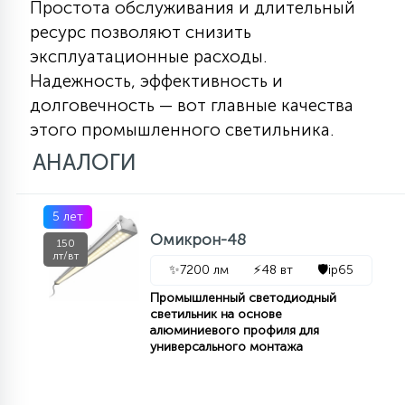
Простота обслуживания и длительный
7
УПРАВЛЕНИЕ СВЕТОМ
ресурс позволяют снизить
эксплуатационные расходы.
34
Надежность, эффективность и
КОМПЛЕКТУЮЩИЕ
долговечность — вот главные качества
этого промышленного светильника.
4
АНАЛОГИ
СТЕКЛЯННЫЕ
5 лет
37
ПОДВЕСНЫЕ
Омикрон-48
150
лт/вт
✨
7200 лм
⚡
48 вт
🛡️
ip65
12
Промышленный светодиодный
НАПОЛЬНЫЕ
светильник на основе
алюминиевого профиля для
универсального монтажа
36
НАСТЕННЫЕ