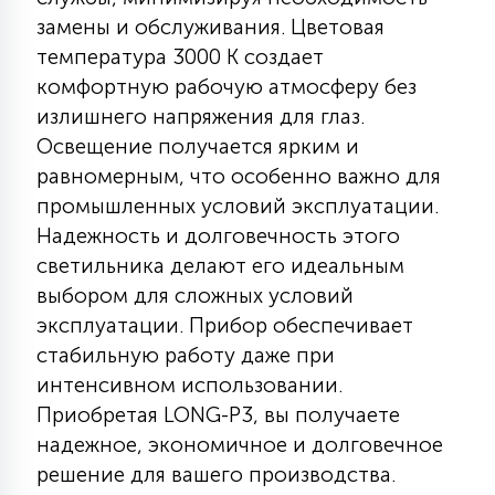
КРЕСЛА
замены и обслуживания. Цветовая
температура 3000 К создает
6
комфортную рабочую атмосферу без
МЕДИЦИНСКИЕ АППАРАТЫ
излишнего напряжения для глаз.
Освещение получается ярким и
3
равномерным, что особенно важно для
ОПЕРАЦИОННЫЕ СТОЛЫ
промышленных условий эксплуатации.
Надежность и долговечность этого
17
светильника делают его идеальным
ДИНАМИЧЕСКИЙ СВЕТ
выбором для сложных условий
эксплуатации. Прибор обеспечивает
98
СЦЕНИЧЕСКОЕ И СТУДИЙНОЕ
стабильную работу даже при
интенсивном использовании.
Приобретая LONG-P3, вы получаете
6
ЛАЗЕРНЫЕ СИСТЕМЫ
надежное, экономичное и долговечное
решение для вашего производства.