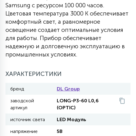
Samsung с ресурсом 100 000 часов.
27
135
Цветовая температура 3000 К обеспечивает
13
ДЕРЕВЯННЫЕ
ЦИЛИНДРИЧЕСКИЕ
3D МОТИВЫ
СЕГМЕНТ
комфортный свет, а равномерное
освещение создает оптимальные условия
117
568
10
144
ВОЛНИСТЫЕ
для работы. Прибор обеспечивает
ТАБЛЕТКИ
ГИРЛЯНДЫ
АКСЕССУАРЫ К LED ПАНЕЛЯМ
надежную и долговечную эксплуатацию в
промышленных условиях.
669
79
БРА И ЛЮСТРЫ
ШАРЫ
ХАРАКТЕРИСТИКИ
2
САЛЮТЫ
бренд
DL Group
заводской
LONG-P3-60 L0,6
17
артикул
(OPTIC)
ДЕРЕВЬЯ
источник света
LED Модуль
60
напряжение
5В
3D ФИГУРЫ ИЗ АКРИЛА