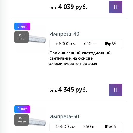
4 039 руб.
15
опт.
С УПРАВЛЕНИЕМ
5 лет
41
Импреза-40
АКСЕССУАРЫ
150
лт/вт
✨
6000 лм
⚡
40 вт
🛡️
ip65
Промышленный светодиодный
светильник на основе
алюминиевого профиля
4 345 руб.
опт.
5 лет
Импреза-50
150
лт/вт
✨
7500 лм
⚡
50 вт
🛡️
ip65