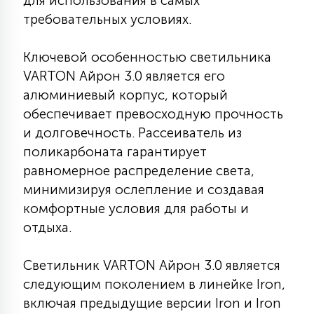
для использования в самых
КРЕСЛА
требовательных условиях.
6
Ключевой особенностью светильника
МЕДИЦИНСКИЕ АППАРАТЫ
VARTON Айрон 3.0 является его
алюминиевый корпус, который
3
обеспечивает превосходную прочность
ОПЕРАЦИОННЫЕ СТОЛЫ
и долговечность. Рассеиватель из
поликарбоната гарантирует
17
ДИНАМИЧЕСКИЙ СВЕТ
равномерное распределение света,
минимизируя ослепление и создавая
комфортные условия для работы и
98
СЦЕНИЧЕСКОЕ И СТУДИЙНОЕ
отдыха.
Светильник VARTON Айрон 3.0 является
6
ЛАЗЕРНЫЕ СИСТЕМЫ
следующим поколением в линейке Iron,
включая предыдущие версии Iron и Iron