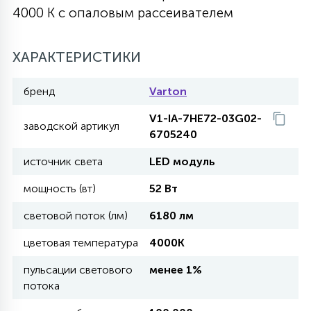
4000 K с опаловым рассеивателем
27
135
13
ДЕРЕВЯННЫЕ
ЦИЛИНДРИЧЕСКИЕ
3D МОТИВЫ
СЕГМЕНТ
ХАРАКТЕРИСТИКИ
117
568
10
144
ВОЛНИСТЫЕ
ТАБЛЕТКИ
ГИРЛЯНДЫ
бренд
Varton
АКСЕССУАРЫ К LED ПАНЕЛЯМ
V1-IA-7HE72-03G02-
заводской артикул
669
79
6705240
БРА И ЛЮСТРЫ
ШАРЫ
источник света
LED модуль
2
мощность (вт)
52 Вт
САЛЮТЫ
световой поток (лм)
6180 лм
17
цветовая температура
4000K
ДЕРЕВЬЯ
пульсации светового
менее 1%
потока
60
3D ФИГУРЫ ИЗ АКРИЛА