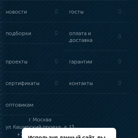
новости
госты
подборки
оплата и
доставка
проекты
гарантии
сертификаты
контакты
оптовикам
г.
Москва
ул.
Каширский проезд, д. 13
+7 (495) 134-41-83
Используя данный сайт, вы