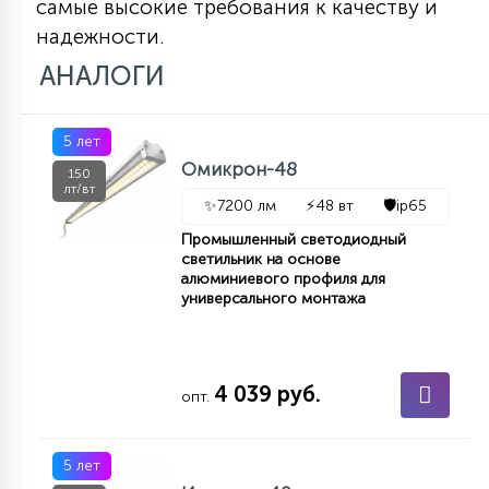
самые высокие требования к качеству и
надежности.
АНАЛОГИ
5 лет
Омикрон-48
150
лт/вт
✨
7200 лм
⚡
48 вт
🛡️
ip65
Промышленный светодиодный
светильник на основе
алюминиевого профиля для
универсального монтажа
4 039 руб.
опт.
5 лет