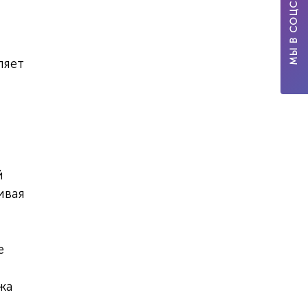
МЫ В СОЦСЕТЯХ
ляет
й
ивая
е
жа