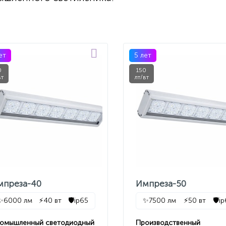
ет
5 лет
0
150
вт
лт/вт
мпреза-40
Импреза-50
✨
6000 лм
⚡
40 вт
🛡️
ip65
✨
7500 лм
⚡
50 вт
🛡️
i
омышленный светодиодный
Производственный