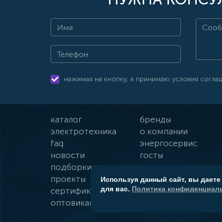
нажимая на кнопку, я принимаю условия согла
каталог
бренды
электротехника
о компании
faq
энергосервис
новости
госты
подборки
оплата и доставка
проекты
гарантии
Используя данный сайт, вы даете
для вас.
Политика конфиденциаль
сертификаты
контакты
оптовикам