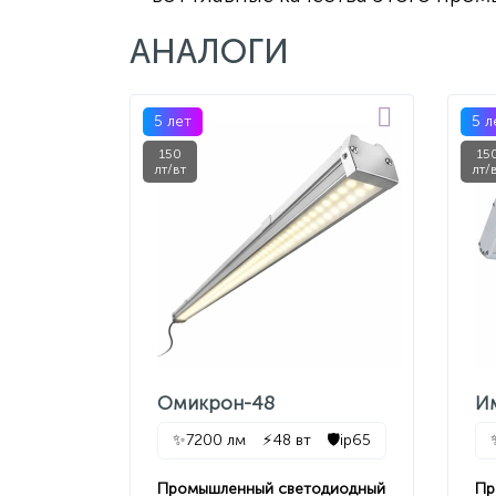
АНАЛОГИ
5 лет
5 л
150
15
лт/вт
лт/
Омикрон-48
И
✨
7200 лм
⚡
48 вт
🛡️
ip65
Промышленный светодиодный
Пр