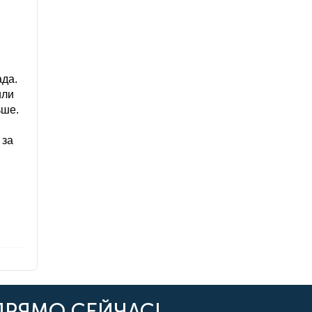
ада.
или
ьше.
 за
ПРЯМО СЕЙЧАС!