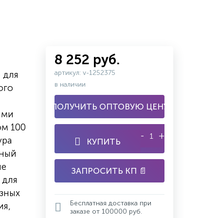
8 252 руб.
артикул: v-1252375
 для
в наличии
ого
ПОЛУЧИТЬ ОПТОВУЮ ЦЕНУ
ами
ом 100
-
+
ура
КУПИТЬ
тный
ие
ЗАПРОСИТЬ КП 📄
 для
азных
Бесплатная доставка при
ия,
заказе от 100000 руб.