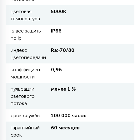
цветовая
5000К
11
температура
УЛИЧНЫЕ ЕЛИ
класс защиты
IP66
по ip
4
ИНТЕРЬЕРНЫЕ ЕЛИ
индекс
Ra>70/80
цветопередачи
12
КОМПЛЕКТЫ ДЛЯ ЕЛЕЙ
коэффициент
0,96
мощности
4
пульсации
менее 1 %
ВИДЕО ЗАНАВЕСЫ
светового
потока
524
ПРАЗДНИЧНЫЕ ФИГУРЫ-
срок службы
100 000 часов
ФОНАРИКИ
гарантийный
60 месяцев
срок
4
КОСМЕТОЛОГИЧЕСКИЕ