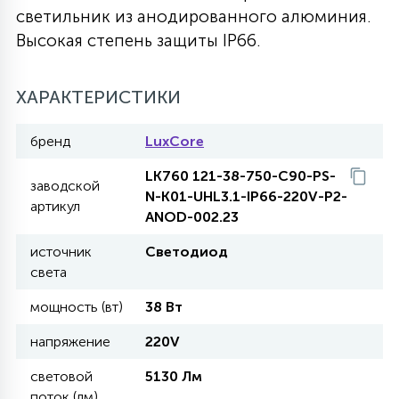
светильник из анодированного алюминия.
27
135
Высокая степень защиты IP66.
13
ДЕРЕВЯННЫЕ
ЦИЛИНДРИЧЕСКИЕ
3D МОТИВЫ
СЕГМЕНТ
ХАРАКТЕРИСТИКИ
117
568
10
144
ВОЛНИСТЫЕ
ТАБЛЕТКИ
ГИРЛЯНДЫ
АКСЕССУАРЫ К LED ПАНЕЛЯМ
бренд
LuxCore
669
79
LK760 121-38-750-C90-PS-
БРА И ЛЮСТРЫ
ШАРЫ
заводской
N-K01-UHL3.1-IP66-220V-P2-
артикул
ANOD-002.23
2
САЛЮТЫ
источник
Светодиод
света
мощность (вт)
38 Вт
17
ДЕРЕВЬЯ
напряжение
220V
60
световой
5130 Лм
3D ФИГУРЫ ИЗ АКРИЛА
поток (лм)