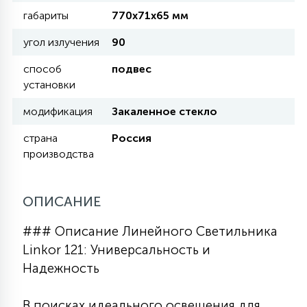
КРЕСЛА
габариты
770х71х65 мм
угол излучения
90
6
МЕДИЦИНСКИЕ АППАРАТЫ
способ
подвес
установки
3
модификация
Закаленное стекло
ОПЕРАЦИОННЫЕ СТОЛЫ
страна
Россия
производства
17
ДИНАМИЧЕСКИЙ СВЕТ
ОПИСАНИЕ
98
СЦЕНИЧЕСКОЕ И СТУДИЙНОЕ
### Описание Линейного Светильника
Linkor 121: Универсальность и
6
Надежность
ЛАЗЕРНЫЕ СИСТЕМЫ
В поисках идеального освещения для