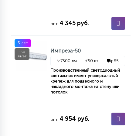
4 345 руб.
опт.
5 лет
Импреза-50
150
лт/вт
✨
7500 лм
⚡
50 вт
🛡️
ip65
Производственный светодиодный
светильник имеет универсальный
крепеж для подвесного и
накладного монтажа на стену или
потолок
4 954 руб.
опт.