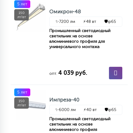
5 лет
Омикрон-48
150
лт/вт
✨
7200 лм
⚡
48 вт
🛡️
ip65
Промышленный светодиодный
светильник на основе
алюминиевого профиля для
универсального монтажа
4 039 руб.
опт.
5 лет
Импреза-40
150
лт/вт
✨
6000 лм
⚡
40 вт
🛡️
ip65
Промышленный светодиодный
светильник на основе
алюминиевого профиля