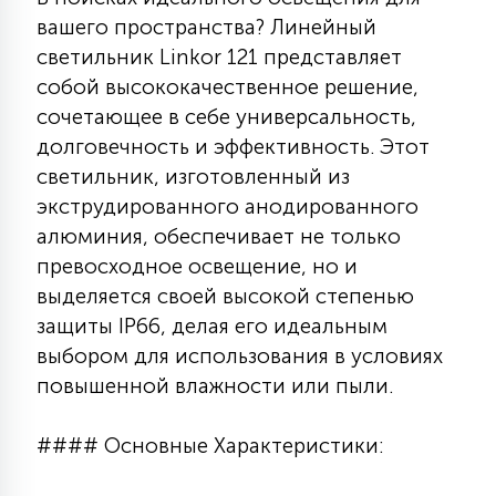
7
вашего пространства? Линейный
УПРАВЛЕНИЕ СВЕТОМ
светильник Linkor 121 представляет
собой высококачественное решение,
34
КОМПЛЕКТУЮЩИЕ
сочетающее в себе универсальность,
долговечность и эффективность. Этот
светильник, изготовленный из
4
СТЕКЛЯННЫЕ
экструдированного анодированного
алюминия, обеспечивает не только
превосходное освещение, но и
37
ПОДВЕСНЫЕ
выделяется своей высокой степенью
защиты IP66, делая его идеальным
12
выбором для использования в условиях
НАПОЛЬНЫЕ
повышенной влажности или пыли.
36
#### Основные Характеристики:
НАСТЕННЫЕ