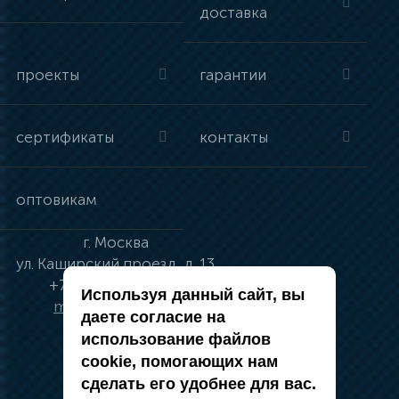
доставка
проекты
гарантии
сертификаты
контакты
оптовикам
г.
Москва
ул.
Каширский проезд, д. 13
+7 (495) 134-41-83
Используя данный сайт, вы
moskva@vincci.ru
даете согласие на
использование файлов
cookie, помогающих нам
сделать его удобнее для вас.
политика в отношении обработки