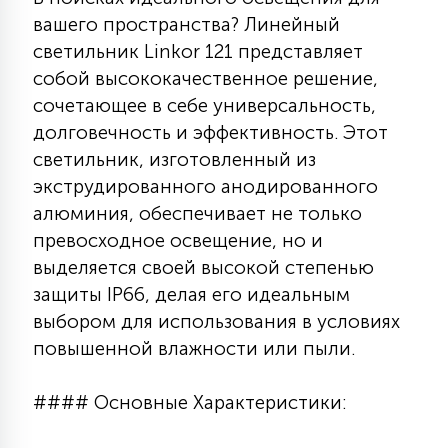
7
вашего пространства? Линейный
УПРАВЛЕНИЕ СВЕТОМ
светильник Linkor 121 представляет
собой высококачественное решение,
34
КОМПЛЕКТУЮЩИЕ
сочетающее в себе универсальность,
долговечность и эффективность. Этот
светильник, изготовленный из
4
СТЕКЛЯННЫЕ
экструдированного анодированного
алюминия, обеспечивает не только
превосходное освещение, но и
37
ПОДВЕСНЫЕ
выделяется своей высокой степенью
защиты IP66, делая его идеальным
12
выбором для использования в условиях
НАПОЛЬНЫЕ
повышенной влажности или пыли.
36
#### Основные Характеристики:
НАСТЕННЫЕ