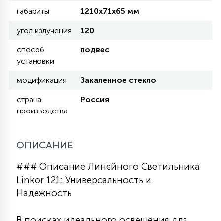
КРЕСЛА
габариты
1210х71х65 мм
угол излучения
120
6
МЕДИЦИНСКИЕ АППАРАТЫ
способ
подвес
установки
3
модификация
Закаленное стекло
ОПЕРАЦИОННЫЕ СТОЛЫ
страна
Россия
производства
17
ДИНАМИЧЕСКИЙ СВЕТ
ОПИСАНИЕ
98
СЦЕНИЧЕСКОЕ И СТУДИЙНОЕ
### Описание Линейного Светильника
Linkor 121: Универсальность и
6
Надежность
ЛАЗЕРНЫЕ СИСТЕМЫ
В поисках идеального освещения для