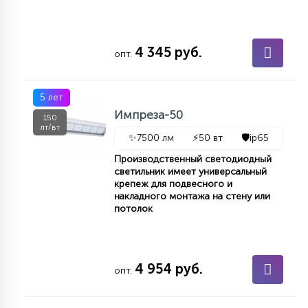
4 345 руб.
опт.
5 лет
Импреза-50
150
лт/вт
✨
7500 лм
⚡
50 вт
🛡️
ip65
Производственный светодиодный
светильник имеет универсальный
крепеж для подвесного и
накладного монтажа на стену или
потолок
4 954 руб.
опт.