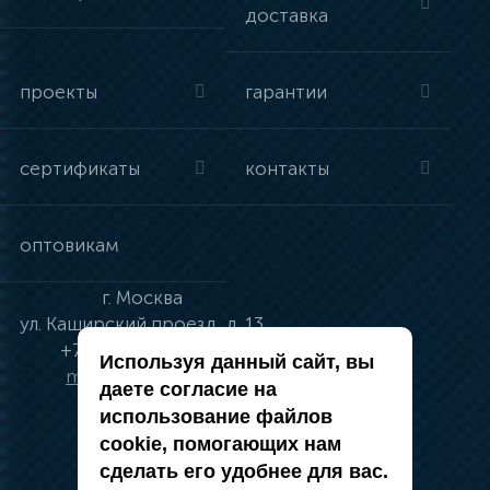
доставка
проекты
гарантии
сертификаты
контакты
оптовикам
г.
Москва
ул.
Каширский проезд, д. 13
+7 (495) 134-41-83
Используя данный сайт, вы
moskva@vincci.ru
даете согласие на
использование файлов
cookie, помогающих нам
сделать его удобнее для вас.
политика в отношении обработки