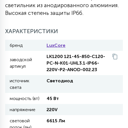
светильник из анодированного алюминия.
27
135
Высокая степень защиты IP66.
13
ДЕРЕВЯННЫЕ
ЦИЛИНДРИЧЕСКИЕ
3D МОТИВЫ
СЕГМЕНТ
ХАРАКТЕРИСТИКИ
117
568
10
144
ВОЛНИСТЫЕ
ТАБЛЕТКИ
ГИРЛЯНДЫ
АКСЕССУАРЫ К LED ПАНЕЛЯМ
бренд
LuxCore
669
79
LK1200 121-45-850-C120-
БРА И ЛЮСТРЫ
ШАРЫ
заводской
PC-N-K01-UHL3.1-IP66-
артикул
220V-P2-ANOD-002.23
2
САЛЮТЫ
источник
Светодиод
света
мощность (вт)
45 Вт
17
ДЕРЕВЬЯ
напряжение
220V
60
световой
6615 Лм
3D ФИГУРЫ ИЗ АКРИЛА
поток (лм)