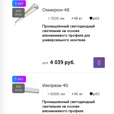
5 лет
Омикрон-48
150
лт/вт
✨
7200 лм
⚡
48 вт
🛡️
ip65
Промышленный светодиодный
светильник на основе
алюминиевого профиля для
универсального монтажа
4 039 руб.
опт.
5 лет
Импреза-40
150
лт/вт
✨
6000 лм
⚡
40 вт
🛡️
ip65
Промышленный светодиодный
светильник на основе
алюминиевого профиля