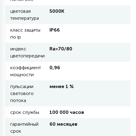
цветовая
5000К
11
температура
УЛИЧНЫЕ ЕЛИ
класс защиты
IP66
по ip
4
ИНТЕРЬЕРНЫЕ ЕЛИ
индекс
Ra>70/80
цветопередачи
12
КОМПЛЕКТЫ ДЛЯ ЕЛЕЙ
коэффициент
0,96
мощности
4
пульсации
менее 1 %
ВИДЕО ЗАНАВЕСЫ
светового
потока
524
ПРАЗДНИЧНЫЕ ФИГУРЫ-
срок службы
100 000 часов
ФОНАРИКИ
гарантийный
60 месяцев
срок
4
КОСМЕТОЛОГИЧЕСКИЕ