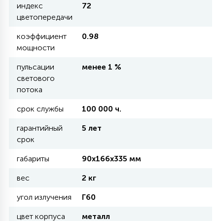
индекс
72
цветопередачи
11
УЛИЧНЫЕ ЕЛИ
коэффициент
0.98
мощности
4
пульсации
менее 1 %
ИНТЕРЬЕРНЫЕ ЕЛИ
светового
потока
12
КОМПЛЕКТЫ ДЛЯ ЕЛЕЙ
срок службы
100 000 ч.
гарантийный
5 лет
4
срок
ВИДЕО ЗАНАВЕСЫ
габариты
90х166х335 мм
524
вес
ПРАЗДНИЧНЫЕ ФИГУРЫ-
2 кг
ФОНАРИКИ
угол излучения
Г60
цвет корпуса
металл
4
КОСМЕТОЛОГИЧЕСКИЕ