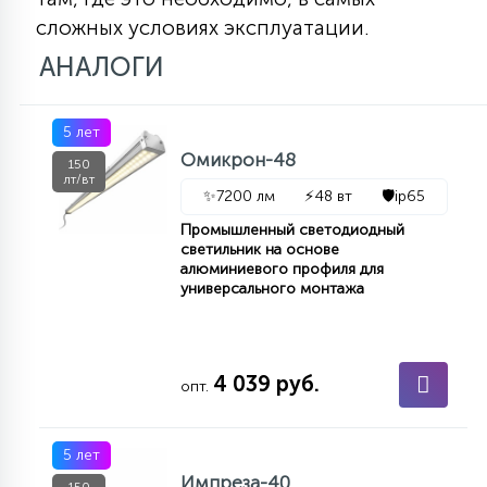
сложных условиях эксплуатации.
АНАЛОГИ
5 лет
Омикрон-48
150
лт/вт
✨
7200 лм
⚡
48 вт
🛡️
ip65
Промышленный светодиодный
светильник на основе
алюминиевого профиля для
универсального монтажа
4 039 руб.
опт.
5 лет
Импреза-40