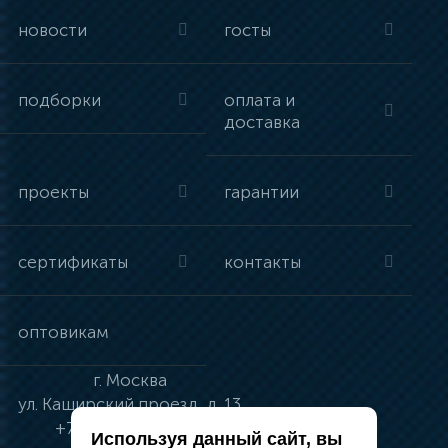
новости
госты
подборки
оплата и
доставка
проекты
гарантии
сертификаты
контакты
оптовикам
г.
Москва
ул.
Каширский проезд, д. 13
+7 (495) 134-41-83
Используя данный сайт, вы