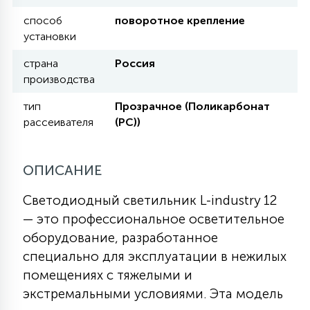
КРЕСЛА
способ
поворотное крепление
установки
6
МЕДИЦИНСКИЕ АППАРАТЫ
страна
Россия
производства
3
тип
Прозрачное (Поликарбонат
ОПЕРАЦИОННЫЕ СТОЛЫ
рассеивателя
(PC))
17
ДИНАМИЧЕСКИЙ СВЕТ
ОПИСАНИЕ
Светодиодный светильник L-industry 12
98
— это профессиональное осветительное
СЦЕНИЧЕСКОЕ И СТУДИЙНОЕ
оборудование, разработанное
специально для эксплуатации в нежилых
6
ЛАЗЕРНЫЕ СИСТЕМЫ
помещениях с тяжелыми и
экстремальными условиями. Эта модель