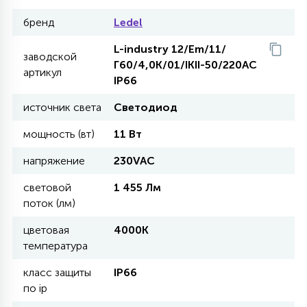
бренд
Ledel
27
135
13
ДЕРЕВЯННЫЕ
ЦИЛИНДРИЧЕСКИЕ
3D МОТИВЫ
СЕГМЕНТ
L-industry 12/Em/11/
заводской
Г60/4,0K/01/IKII-50/220AC
артикул
117
568
10
IP66
144
ВОЛНИСТЫЕ
ТАБЛЕТКИ
ГИРЛЯНДЫ
АКСЕССУАРЫ К LED ПАНЕЛЯМ
источник света
Светодиод
669
79
мощность (вт)
11 Вт
БРА И ЛЮСТРЫ
ШАРЫ
напряжение
230VAC
2
световой
1 455 Лм
САЛЮТЫ
поток (лм)
цветовая
4000К
17
ДЕРЕВЬЯ
температура
класс защиты
IP66
по ip
60
3D ФИГУРЫ ИЗ АКРИЛА