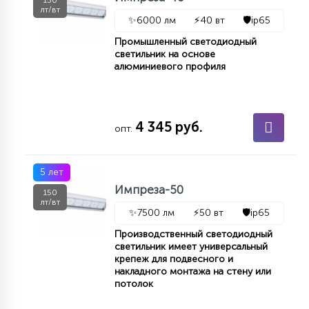
150
лт/вт
✨
6000 лм
⚡
40 вт
🛡️
ip65
Промышленный светодиодный
светильник на основе
алюминиевого профиля
4 345 руб.
опт.
5 лет
Импреза-50
150
лт/вт
✨
7500 лм
⚡
50 вт
🛡️
ip65
Производственный светодиодный
светильник имеет универсальный
крепеж для подвесного и
накладного монтажа на стену или
потолок