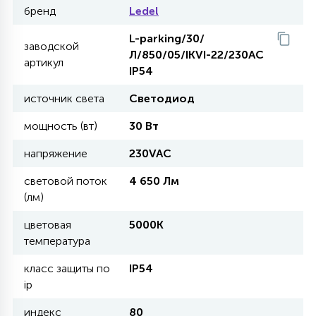
бренд
Ledel
11
L-parking/30/
УЛИЧНЫЕ ЕЛИ
заводской
Л/850/05/IKVI-22/230AC
артикул
IP54
4
источник света
Светодиод
ИНТЕРЬЕРНЫЕ ЕЛИ
мощность (вт)
30 Вт
12
напряжение
230VAC
КОМПЛЕКТЫ ДЛЯ ЕЛЕЙ
световой поток
4 650 Лм
(лм)
4
ВИДЕО ЗАНАВЕСЫ
цветовая
5000К
температура
524
ПРАЗДНИЧНЫЕ ФИГУРЫ-
класс защиты по
IP54
ФОНАРИКИ
ip
4
КОСМЕТОЛОГИЧЕСКИЕ
индекс
80