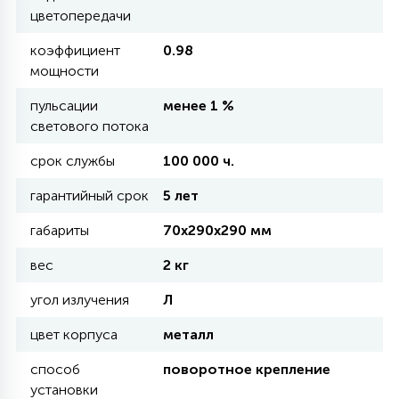
цветопередачи
КРЕСЛА
коэффициент
0.98
6
мощности
МЕДИЦИНСКИЕ АППАРАТЫ
пульсации
менее 1 %
светового потока
3
ОПЕРАЦИОННЫЕ СТОЛЫ
срок службы
100 000 ч.
гарантийный срок
5 лет
17
ДИНАМИЧЕСКИЙ СВЕТ
габариты
70х290х290 мм
вес
2 кг
98
СЦЕНИЧЕСКОЕ И СТУДИЙНОЕ
угол излучения
Л
цвет корпуса
металл
6
ЛАЗЕРНЫЕ СИСТЕМЫ
способ
поворотное крепление
установки