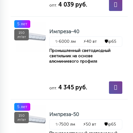
4 039 руб.
опт.
15
С УПРАВЛЕНИЕМ
5 лет
41
Импреза-40
150
АКСЕССУАРЫ
лт/вт
✨
6000 лм
⚡
40 вт
🛡️
ip65
Промышленный светодиодный
светильник на основе
алюминиевого профиля
4 345 руб.
опт.
5 лет
Импреза-50
150
лт/вт
✨
7500 лм
⚡
50 вт
🛡️
ip65