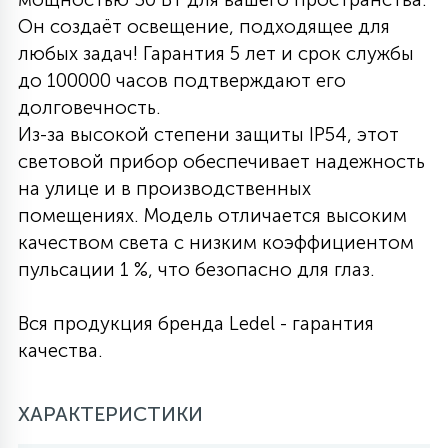
Он создаёт освещение, подходящее для
27
135
13
ДЕРЕВЯННЫЕ
ЦИЛИНДРИЧЕСКИЕ
3D МОТИВЫ
любых задач! Гарантия 5 лет и срок службы
СЕГМЕНТ
до 100000 часов подтверждают его
долговечность.
117
568
10
144
ВОЛНИСТЫЕ
ТАБЛЕТКИ
ГИРЛЯНДЫ
Из-за высокой степени защиты IP54, этот
АКСЕССУАРЫ К LED ПАНЕЛЯМ
световой прибор обеспечивает надежность
на улице и в производственных
669
79
БРА И ЛЮСТРЫ
ШАРЫ
помещениях. Модель отличается высоким
качеством света с низким коэффициентом
пульсации 1 %, что безопасно для глаз.
2
САЛЮТЫ
Вся продукция бренда Ledel - гарантия
17
качества.
ДЕРЕВЬЯ
ХАРАКТЕРИСТИКИ
60
3D ФИГУРЫ ИЗ АКРИЛА