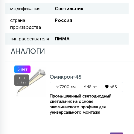
7
УПРАВЛЕНИЕ СВЕТОМ
модификация
Светильник
страна
Россия
34
производства
КОМПЛЕКТУЮЩИЕ
тип рассеивателя
ПММА
4
АНАЛОГИ
СТЕКЛЯННЫЕ
5 лет
37
ПОДВЕСНЫЕ
Омикрон-48
150
лт/вт
✨
7200 лм
⚡
48 вт
🛡️
ip65
12
Промышленный светодиодный
НАПОЛЬНЫЕ
светильник на основе
алюминиевого профиля для
универсального монтажа
36
НАСТЕННЫЕ