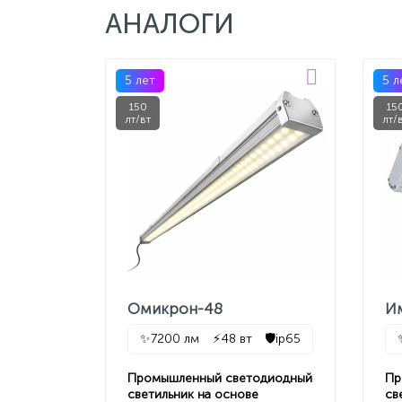
АНАЛОГИ
5 лет
5 л
150
15
лт/вт
лт/
Омикрон-48
И
✨
7200 лм
⚡
48 вт
🛡️
ip65
Промышленный светодиодный
Пр
светильник на основе
св