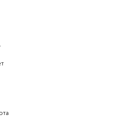
я
т
ет
ота