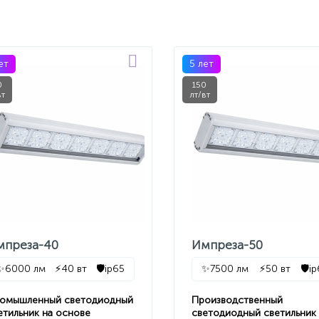
ет
5 лет
0
150
вт
лт/вт
мпреза-40
Импреза-50
✨
6000 лм
⚡
40 вт
🛡️
ip65
✨
7500 лм
⚡
50 вт
🛡️
i
омышленный светодиодный
Производственный
етильник на основе
светодиодный светильник