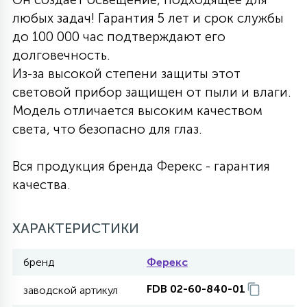
любых задач! Гарантия 5 лет и срок службы
27
135
13
ДЕРЕВЯННЫЕ
ЦИЛИНДРИЧЕСКИЕ
3D МОТИВЫ
до 100 000 час подтверждают его
СЕГМЕНТ
долговечность.
Из-за высокой степени защиты этот
117
568
10
144
ВОЛНИСТЫЕ
ТАБЛЕТКИ
ГИРЛЯНДЫ
световой прибор защищен от пыли и влаги.
АКСЕССУАРЫ К LED ПАНЕЛЯМ
Модель отличается высоким качеством
света, что безопасно для глаз.
669
79
БРА И ЛЮСТРЫ
ШАРЫ
Вся продукция бренда Ферекс - гарантия
качества.
2
САЛЮТЫ
ХАРАКТЕРИСТИКИ
17
ДЕРЕВЬЯ
бренд
Ферекс
FDB 02-60-840-01
60
заводской артикул
3D ФИГУРЫ ИЗ АКРИЛА