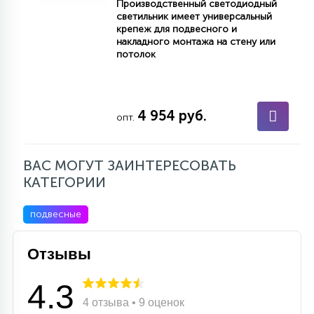
Производственный светодиодный
7
УПРАВЛЕНИЕ СВЕТОМ
светильник имеет универсальный
крепеж для подвесного и
накладного монтажа на стену или
потолок
34
КОМПЛЕКТУЮЩИЕ
4 954 руб.
4
опт.
СТЕКЛЯННЫЕ
ВАС МОГУТ ЗАИНТЕРЕСОВАТЬ
37
ПОДВЕСНЫЕ
КАТЕГОРИИ
подвесные
12
НАПОЛЬНЫЕ
Отзывы
36
4.3
НАСТЕННЫЕ
4 отзыва • 9 оценок