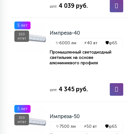
4 039 руб.
КРЕСЛА
опт.
6
5 лет
МЕДИЦИНСКИЕ АППАРАТЫ
Импреза-40
150
лт/вт
✨
6000 лм
⚡
40 вт
🛡️
ip65
3
ОПЕРАЦИОННЫЕ СТОЛЫ
Промышленный светодиодный
светильник на основе
алюминиевого профиля
17
ДИНАМИЧЕСКИЙ СВЕТ
4 345 руб.
опт.
98
СЦЕНИЧЕСКОЕ И СТУДИЙНОЕ
5 лет
6
Импреза-50
ЛАЗЕРНЫЕ СИСТЕМЫ
150
лт/вт
✨
7500 лм
⚡
50 вт
🛡️
ip65