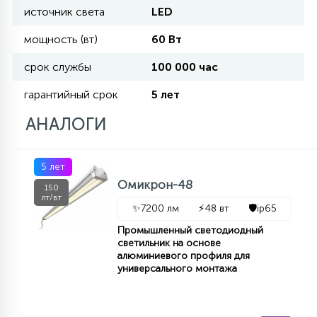
источник света
LED
11
мощность (вт)
60 Вт
УЛИЧНЫЕ ЕЛИ
срок службы
100 000 час
4
гарантийный срок
5 лет
ИНТЕРЬЕРНЫЕ ЕЛИ
АНАЛОГИ
12
КОМПЛЕКТЫ ДЛЯ ЕЛЕЙ
5 лет
Омикрон-48
150
лт/вт
4
ВИДЕО ЗАНАВЕСЫ
✨
7200 лм
⚡
48 вт
🛡️
ip65
Промышленный светодиодный
светильник на основе
524
ПРАЗДНИЧНЫЕ ФИГУРЫ-
алюминиевого профиля для
универсального монтажа
ФОНАРИКИ
4
КОСМЕТОЛОГИЧЕСКИЕ