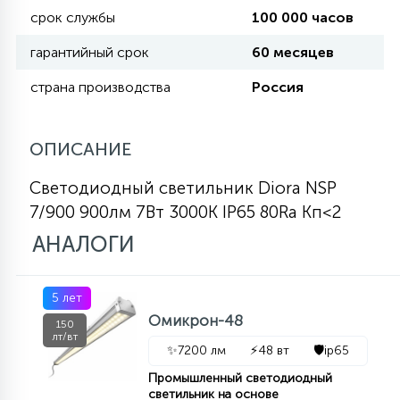
срок службы
100 000 часов
КРЕСЛА
гарантийный срок
60 месяцев
6
МЕДИЦИНСКИЕ АППАРАТЫ
страна производства
Россия
3
ОПЕРАЦИОННЫЕ СТОЛЫ
ОПИСАНИЕ
Светодиодный светильник Diora NSP
17
7/900 900лм 7Вт 3000K IP65 80Ra Kп<2
ДИНАМИЧЕСКИЙ СВЕТ
АНАЛОГИ
98
СЦЕНИЧЕСКОЕ И СТУДИЙНОЕ
5 лет
Омикрон-48
150
лт/вт
6
✨
7200 лм
⚡
48 вт
🛡️
ip65
ЛАЗЕРНЫЕ СИСТЕМЫ
Промышленный светодиодный
светильник на основе