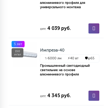
7
алюминиевого профиля для
УПРАВЛЕНИЕ СВЕТОМ
универсального монтажа
34
КОМПЛЕКТУЮЩИЕ
4 039 руб.
опт.
4
СТЕКЛЯННЫЕ
5 лет
Импреза-40
150
лт/вт
37
✨
6000 лм
⚡
40 вт
🛡️
ip65
ПОДВЕСНЫЕ
Промышленный светодиодный
светильник на основе
алюминиевого профиля
12
НАПОЛЬНЫЕ
4 345 руб.
36
опт.
НАСТЕННЫЕ