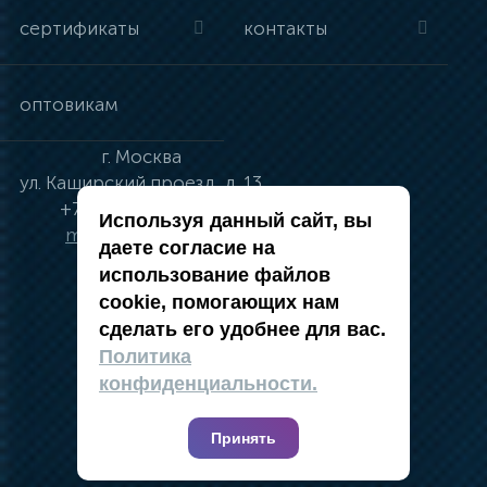
сертификаты
контакты
оптовикам
г.
Москва
ул.
Каширский проезд, д. 13
+7 (495) 134-41-83
Используя данный сайт, вы
moskva@vincci.ru
даете согласие на
использование файлов
cookie, помогающих нам
сделать его удобнее для вас.
политика в отношении обработки
Политика
персональных данных
конфиденциальности.
публичная оферта
карта сайта
Принять
2019 — 2026 @ Компания Vincci