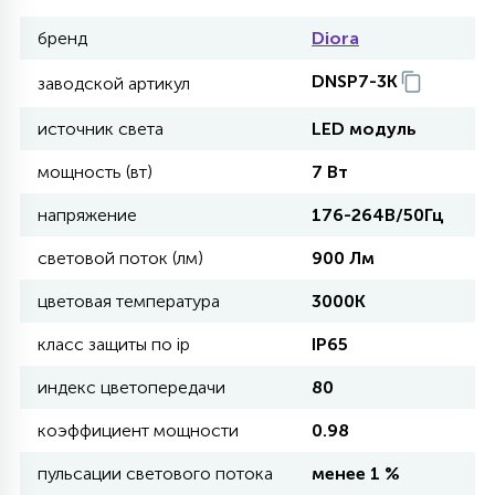
бренд
Diora
11
УЛИЧНЫЕ ЕЛИ
DNSP7-3K
заводской артикул
источник света
LED модуль
4
ИНТЕРЬЕРНЫЕ ЕЛИ
мощность (вт)
7 Вт
напряжение
176-264В/50Гц
12
КОМПЛЕКТЫ ДЛЯ ЕЛЕЙ
световой поток (лм)
900 Лм
цветовая температура
3000K
4
ВИДЕО ЗАНАВЕСЫ
класс защиты по ip
IP65
индекс цветопередачи
80
524
ПРАЗДНИЧНЫЕ ФИГУРЫ-
ФОНАРИКИ
коэффициент мощности
0.98
пульсации светового потока
менее 1 %
4
КОСМЕТОЛОГИЧЕСКИЕ