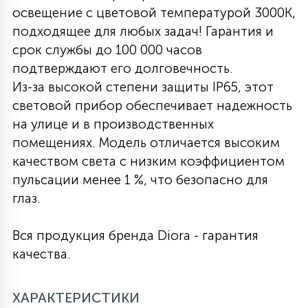
освещение с цветовой температурой 3000K,
27
135
подходящее для любых задач! Гарантия и
13
ДЕРЕВЯННЫЕ
ЦИЛИНДРИЧЕСКИЕ
3D МОТИВЫ
СЕГМЕНТ
срок службы до 100 000 часов
подтверждают его долговечность.
117
568
10
144
ВОЛНИСТЫЕ
Из-за высокой степени защиты IP65, этот
ТАБЛЕТКИ
ГИРЛЯНДЫ
АКСЕССУАРЫ К LED ПАНЕЛЯМ
световой прибор обеспечивает надежность
на улице и в производственных
669
79
БРА И ЛЮСТРЫ
ШАРЫ
помещениях. Модель отличается высоким
качеством света с низким коэффициентом
пульсации менее 1 %, что безопасно для
2
САЛЮТЫ
глаз.
Вся продукция бренда Diora - гарантия
17
ДЕРЕВЬЯ
качества.
60
ХАРАКТЕРИСТИКИ
3D ФИГУРЫ ИЗ АКРИЛА