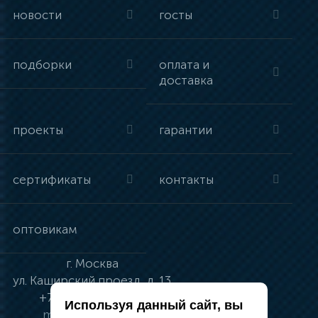
новости
госты
подборки
оплата и
доставка
проекты
гарантии
сертификаты
контакты
оптовикам
г.
Москва
ул.
Каширский проезд, д. 13
+7 (495) 134-41-83
Используя данный сайт, вы
moskva@vincci.ru