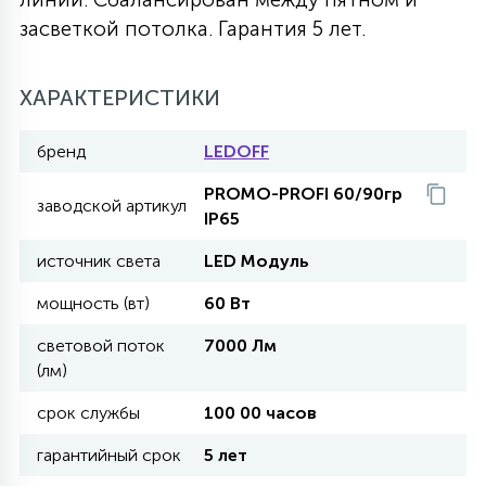
засветкой потолка. Гарантия 5 лет.
27
135
13
ДЕРЕВЯННЫЕ
ЦИЛИНДРИЧЕСКИЕ
3D МОТИВЫ
СЕГМЕНТ
ХАРАКТЕРИСТИКИ
117
568
10
144
ВОЛНИСТЫЕ
ТАБЛЕТКИ
ГИРЛЯНДЫ
АКСЕССУАРЫ К LED ПАНЕЛЯМ
бренд
LEDOFF
PROMO-PROFI 60/90гр
669
заводской артикул
79
БРА И ЛЮСТРЫ
IP65
ШАРЫ
источник света
LED Модуль
2
мощность (вт)
60 Вт
САЛЮТЫ
световой поток
7000 Лм
(лм)
17
ДЕРЕВЬЯ
срок службы
100 00 часов
гарантийный срок
5 лет
60
3D ФИГУРЫ ИЗ АКРИЛА