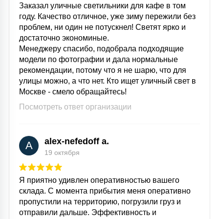
Заказал уличные светильники для кафе в том
15
году. Качество отличное, уже зиму пережили без
С УПРАВЛЕНИЕМ
проблем, ни один не потускнел! Светят ярко и
достаточно экономиные.
Менеджеру спасибо, подобрала подходящие
41
АКСЕССУАРЫ
модели по фотографии и дала нормальные
рекомендации, потому что я не шарю, что для
улицы можно, а что нет. Кто ищет уличный свет в
Москве - смело обращайтесь!
Посмотреть ответ организации
alex-nefedoff a.
A
19 октября
Я приятно удивлен оперативностью вашего
склада. С момента прибытия меня оперативно
пропустили на территорию, погрузили груз и
отправили дальше. Эффективность и