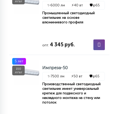
лт/вт
КРЕСЛА
✨
6000 лм
⚡
40 вт
🛡️
ip65
Промышленный светодиодный
светильник на основе
6
МЕДИЦИНСКИЕ АППАРАТЫ
алюминиевого профиля
3
ОПЕРАЦИОННЫЕ СТОЛЫ
4 345 руб.
опт.
17
ДИНАМИЧЕСКИЙ СВЕТ
5 лет
Импреза-50
150
лт/вт
✨
7500 лм
⚡
50 вт
🛡️
ip65
98
СЦЕНИЧЕСКОЕ И СТУДИЙНОЕ
Производственный светодиодный
светильник имеет универсальный
крепеж для подвесного и
6
накладного монтажа на стену или
ЛАЗЕРНЫЕ СИСТЕМЫ
потолок