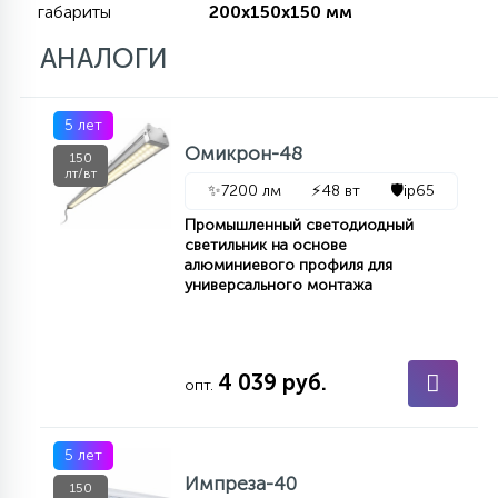
габариты
200х150х150 мм
АНАЛОГИ
11
УЛИЧНЫЕ ЕЛИ
5 лет
4
Омикрон-48
ИНТЕРЬЕРНЫЕ ЕЛИ
150
лт/вт
✨
7200 лм
⚡
48 вт
🛡️
ip65
Промышленный светодиодный
12
КОМПЛЕКТЫ ДЛЯ ЕЛЕЙ
светильник на основе
алюминиевого профиля для
универсального монтажа
4
ВИДЕО ЗАНАВЕСЫ
4 039 руб.
опт.
524
ПРАЗДНИЧНЫЕ ФИГУРЫ-
ФОНАРИКИ
5 лет
Импреза-40
4
150
КОСМЕТОЛОГИЧЕСКИЕ