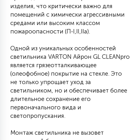
7
изделия, что критически важно для
УПРАВЛЕНИЕ СВЕТОМ
помещений с химически агрессивными
средами или высоким классом
34
пожароопасности (П-I,II,IIа).
КОМПЛЕКТУЮЩИЕ
Одной из уникальных особенностей
4
СТЕКЛЯННЫЕ
светильника VARTON Айрон GL CLEANpro
является грязеотталкивающее
(олеофобное) покрытие на стекле. Это
37
ПОДВЕСНЫЕ
не только упрощает уход за
светильником, но и обеспечивает более
длительное сохранение его
12
НАПОЛЬНЫЕ
первоначального вида и
светопропускания.
36
НАСТЕННЫЕ
Монтаж светильника не вызовет