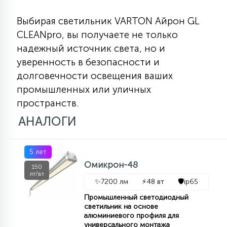
Выбирая светильник VARTON Айрон GL
CLEANpro, вы получаете не только
надежный источник света, но и
уверенность в безопасности и
долговечности освещения ваших
промышленных или уличных
пространств.
АНАЛОГИ
5 лет
Омикрон-48
150
лт/вт
✨
7200 лм
⚡
48 вт
🛡️
ip65
Промышленный светодиодный
светильник на основе
алюминиевого профиля для
универсального монтажа