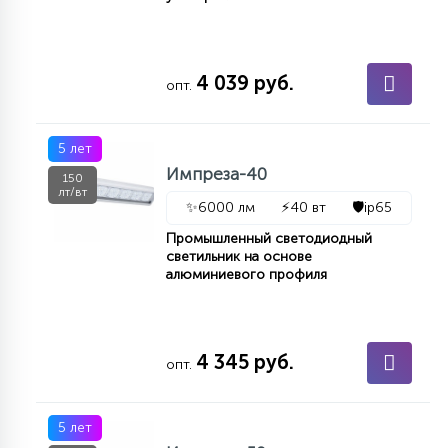
4 039 руб.
опт.
5 лет
Импреза-40
150
лт/вт
✨
6000 лм
⚡
40 вт
🛡️
ip65
Промышленный светодиодный
светильник на основе
алюминиевого профиля
4 345 руб.
опт.
5 лет