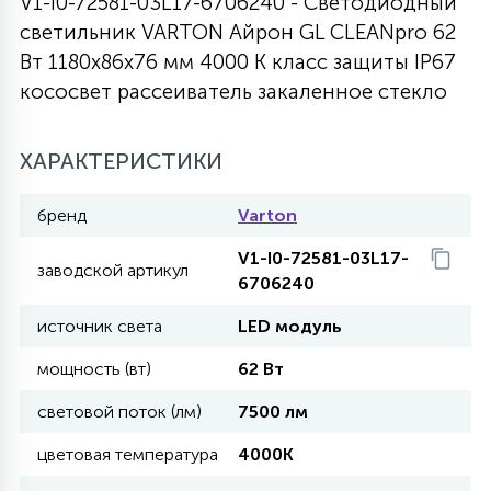
V1-I0-72581-03L17-6706240 - Светодиодный
светильник VARTON Айрон GL CLEANpro 62
27
135
13
ДЕРЕВЯННЫЕ
ЦИЛИНДРИЧЕСКИЕ
3D МОТИВЫ
Вт 1180х86х76 мм 4000 K класс защиты IP67
СЕГМЕНТ
кососвет рассеиватель закаленное стекло
117
568
10
144
ВОЛНИСТЫЕ
ТАБЛЕТКИ
ГИРЛЯНДЫ
АКСЕССУАРЫ К LED ПАНЕЛЯМ
ХАРАКТЕРИСТИКИ
669
79
бренд
Varton
БРА И ЛЮСТРЫ
ШАРЫ
V1-I0-72581-03L17-
заводской артикул
6706240
2
САЛЮТЫ
источник света
LED модуль
мощность (вт)
62 Вт
17
ДЕРЕВЬЯ
световой поток (лм)
7500 лм
цветовая температура
4000K
60
3D ФИГУРЫ ИЗ АКРИЛА