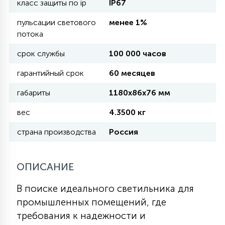
класс защиты по ip
IP67
пульсации светового
менее 1%
11
УЛИЧНЫЕ ЕЛИ
потока
срок службы
100 000 часов
4
ИНТЕРЬЕРНЫЕ ЕЛИ
гарантийный срок
60 месяцев
габариты
1180х86х76 мм
12
КОМПЛЕКТЫ ДЛЯ ЕЛЕЙ
вес
4.3500 кг
страна производства
Россия
4
ВИДЕО ЗАНАВЕСЫ
ОПИСАНИЕ
524
ПРАЗДНИЧНЫЕ ФИГУРЫ-
В поиске идеального светильника для
ФОНАРИКИ
промышленных помещений, где
требования к надежности и
4
КОСМЕТОЛОГИЧЕСКИЕ