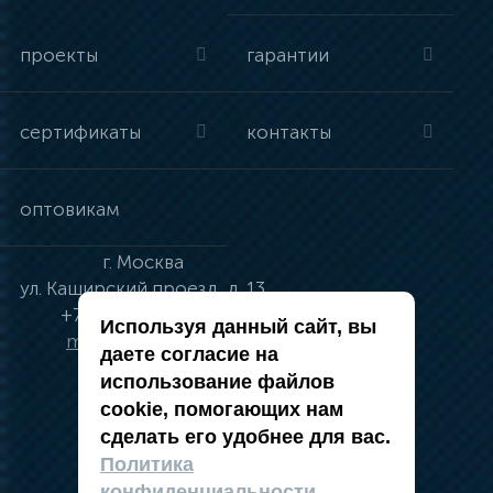
проекты
гарантии
сертификаты
контакты
оптовикам
г.
Москва
ул.
Каширский проезд, д. 13
+7 (495) 134-41-83
Используя данный сайт, вы
moskva@vincci.ru
даете согласие на
использование файлов
cookie, помогающих нам
сделать его удобнее для вас.
политика в отношении обработки
Политика
персональных данных
конфиденциальности.