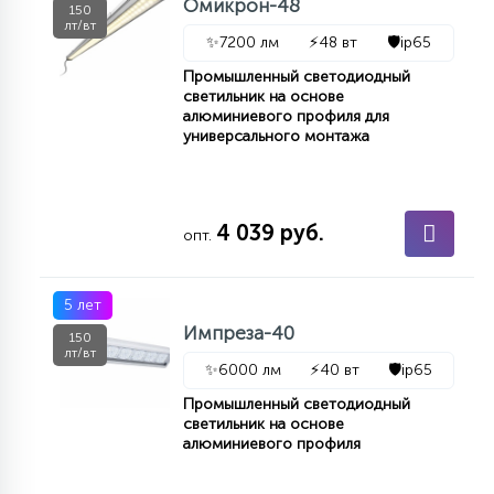
Омикрон-48
150
15
лт/вт
С УПРАВЛЕНИЕМ
✨
7200 лм
⚡
48 вт
🛡️
ip65
Промышленный светодиодный
светильник на основе
41
алюминиевого профиля для
АКСЕССУАРЫ
универсального монтажа
4 039 руб.
опт.
5 лет
Импреза-40
150
лт/вт
✨
6000 лм
⚡
40 вт
🛡️
ip65
Промышленный светодиодный
светильник на основе
алюминиевого профиля