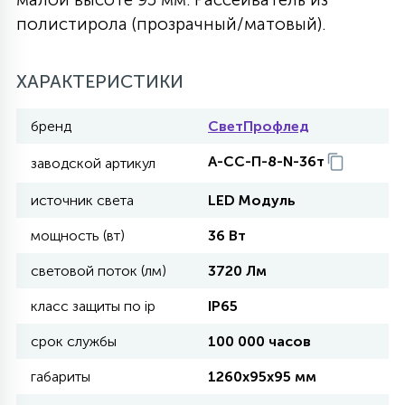
полистирола (прозрачный/матовый).
27
135
13
ДЕРЕВЯННЫЕ
ЦИЛИНДРИЧЕСКИЕ
3D МОТИВЫ
СЕГМЕНТ
ХАРАКТЕРИСТИКИ
117
568
10
144
ВОЛНИСТЫЕ
ТАБЛЕТКИ
ГИРЛЯНДЫ
АКСЕССУАРЫ К LED ПАНЕЛЯМ
бренд
СветПрофлед
А-СС-П-8-N-36т
заводской артикул
669
79
БРА И ЛЮСТРЫ
ШАРЫ
источник света
LED Модуль
мощность (вт)
36 Вт
2
САЛЮТЫ
световой поток (лм)
3720 Лм
класс защиты по ip
IP65
17
ДЕРЕВЬЯ
срок службы
100 000 часов
габариты
1260х95х95 мм
60
3D ФИГУРЫ ИЗ АКРИЛА