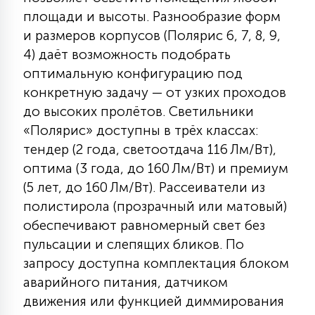
КРЕСЛА
площади и высоты. Разнообразие форм
и размеров корпусов (Полярис 6, 7, 8, 9,
6
4) даёт возможность подобрать
МЕДИЦИНСКИЕ АППАРАТЫ
оптимальную конфигурацию под
конкретную задачу — от узких проходов
3
до высоких пролётов. Светильники
ОПЕРАЦИОННЫЕ СТОЛЫ
«Полярис» доступны в трёх классах:
тендер (2 года, светоотдача 116 Лм/Вт),
17
оптима (3 года, до 160 Лм/Вт) и премиум
ДИНАМИЧЕСКИЙ СВЕТ
(5 лет, до 160 Лм/Вт). Рассеиватели из
полистирола (прозрачный или матовый)
98
СЦЕНИЧЕСКОЕ И СТУДИЙНОЕ
обеспечивают равномерный свет без
пульсации и слепящих бликов. По
запросу доступна комплектация блоком
6
ЛАЗЕРНЫЕ СИСТЕМЫ
аварийного питания, датчиком
движения или функцией диммирования