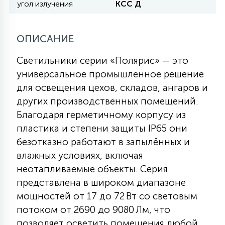
угол излучения
КСС Д
11
УЛИЧНЫЕ ЕЛИ
ОПИСАНИЕ
Светильники серии «Полярис» — это
4
ИНТЕРЬЕРНЫЕ ЕЛИ
универсальное промышленное решение
для освещения цехов, складов, ангаров и
других производственных помещений.
12
КОМПЛЕКТЫ ДЛЯ ЕЛЕЙ
Благодаря герметичному корпусу из
пластика и степени защиты IP65 они
безотказно работают в запылённых и
4
ВИДЕО ЗАНАВЕСЫ
влажных условиях, включая
неотапливаемые объекты. Серия
524
ПРАЗДНИЧНЫЕ ФИГУРЫ-
представлена в широком диапазоне
ФОНАРИКИ
мощностей от 17 до 72 Вт со световым
потоком от 2690 до 9080 Лм, что
4
КОСМЕТОЛОГИЧЕСКИЕ
позволяет осветить помещения любой