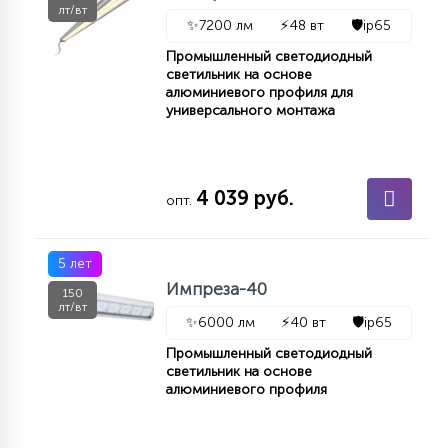
лт/вт
✨
7200 лм
⚡
48 вт
🛡️
ip65
Промышленный светодиодный
светильник на основе
алюминиевого профиля для
универсального монтажа
4 039 руб.
опт.
5 лет
Импреза-40
150
лт/вт
✨
6000 лм
⚡
40 вт
🛡️
ip65
Промышленный светодиодный
светильник на основе
алюминиевого профиля