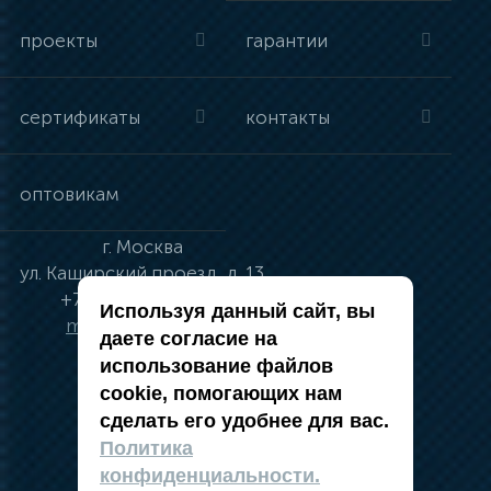
проекты
гарантии
сертификаты
контакты
оптовикам
г.
Москва
ул.
Каширский проезд, д. 13
+7 (495) 134-41-83
Используя данный сайт, вы
moskva@vincci.ru
даете согласие на
использование файлов
cookie, помогающих нам
сделать его удобнее для вас.
политика в отношении обработки
Политика
персональных данных
конфиденциальности.
публичная оферта