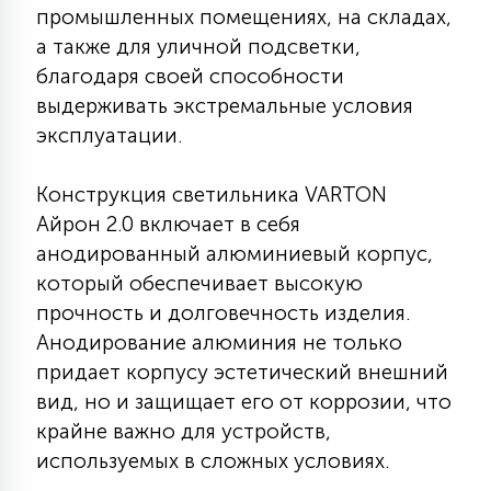
промышленных помещениях, на складах,
КРЕСЛА
а также для уличной подсветки,
благодаря своей способности
6
МЕДИЦИНСКИЕ АППАРАТЫ
выдерживать экстремальные условия
эксплуатации.
3
ОПЕРАЦИОННЫЕ СТОЛЫ
Конструкция светильника VARTON
Айрон 2.0 включает в себя
17
анодированный алюминиевый корпус,
ДИНАМИЧЕСКИЙ СВЕТ
который обеспечивает высокую
прочность и долговечность изделия.
98
Анодирование алюминия не только
СЦЕНИЧЕСКОЕ И СТУДИЙНОЕ
придает корпусу эстетический внешний
вид, но и защищает его от коррозии, что
6
крайне важно для устройств,
ЛАЗЕРНЫЕ СИСТЕМЫ
используемых в сложных условиях.