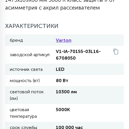
асимметрия с акрил рассеивателем
27
135
13
ДЕРЕВЯННЫЕ
ЦИЛИНДРИЧЕСКИЕ
3D МОТИВЫ
СЕГМЕНТ
ХАРАКТЕРИСТИКИ
117
568
10
144
ВОЛНИСТЫЕ
ТАБЛЕТКИ
ГИРЛЯНДЫ
АКСЕССУАРЫ К LED ПАНЕЛЯМ
бренд
Varton
V1-IA-70155-03L16-
669
заводской артикул
79
БРА И ЛЮСТРЫ
6708050
ШАРЫ
источник света
LED
2
мощность (вт)
80 Вт
САЛЮТЫ
световой поток
10300 лм
(лм)
17
ДЕРЕВЬЯ
цветовая
5000K
температура
60
3D ФИГУРЫ ИЗ АКРИЛА
срок службы
100 000 час