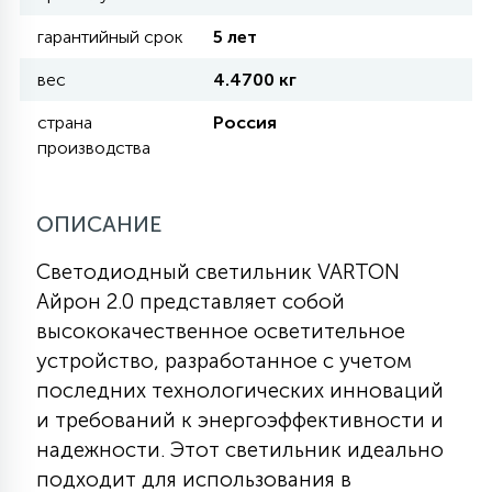
гарантийный срок
5 лет
11
УЛИЧНЫЕ ЕЛИ
вес
4.4700 кг
страна
Россия
4
производства
ИНТЕРЬЕРНЫЕ ЕЛИ
ОПИСАНИЕ
12
КОМПЛЕКТЫ ДЛЯ ЕЛЕЙ
Светодиодный светильник VARTON
Айрон 2.0 представляет собой
4
ВИДЕО ЗАНАВЕСЫ
высококачественное осветительное
устройство, разработанное с учетом
последних технологических инноваций
524
ПРАЗДНИЧНЫЕ ФИГУРЫ-
и требований к энергоэффективности и
ФОНАРИКИ
надежности. Этот светильник идеально
подходит для использования в
4
КОСМЕТОЛОГИЧЕСКИЕ