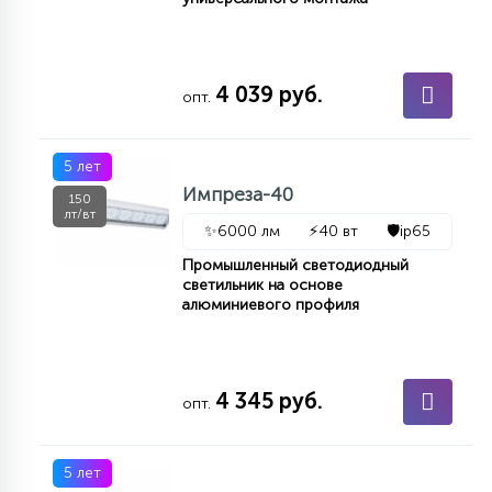
4 039 руб.
опт.
5 лет
Импреза-40
150
лт/вт
✨
6000 лм
⚡
40 вт
🛡️
ip65
Промышленный светодиодный
светильник на основе
алюминиевого профиля
4 345 руб.
опт.
5 лет