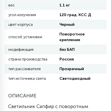
вес
КРЕСЛА
1.1 кг
угол излучения
120 град. КСС Д
6
МЕДИЦИНСКИЕ АППАРАТЫ
цвет корпуса
Черный
Поворотное
способ установки
3
крепление
ОПЕРАЦИОННЫЕ СТОЛЫ
модификация
без БАП
17
страна производства
Россия
ДИНАМИЧЕСКИЙ СВЕТ
тип рассеивателя
Прозрачный
98
тип источника света
Светодиодный
СЦЕНИЧЕСКОЕ И СТУДИЙНОЕ
6
ОПИСАНИЕ
ЛАЗЕРНЫЕ СИСТЕМЫ
Светильник Сапфир с поворотным