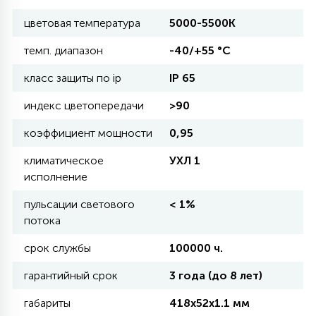
цветовая температура
5000-5500К
11
УЛИЧНЫЕ ЕЛИ
темп. диапазон
-40/+55 °С
класс защиты по ip
IP 65
4
ИНТЕРЬЕРНЫЕ ЕЛИ
индекс цветопередачи
>90
коэффициент мощности
0,95
12
КОМПЛЕКТЫ ДЛЯ ЕЛЕЙ
климатическое
УХЛ 1
исполнение
4
пульсации светового
< 1%
ВИДЕО ЗАНАВЕСЫ
потока
срок службы
100000 ч.
524
ПРАЗДНИЧНЫЕ ФИГУРЫ-
ФОНАРИКИ
гарантийный срок
3 года (до 8 лет)
габариты
418х52х1.1 мм
4
КОСМЕТОЛОГИЧЕСКИЕ