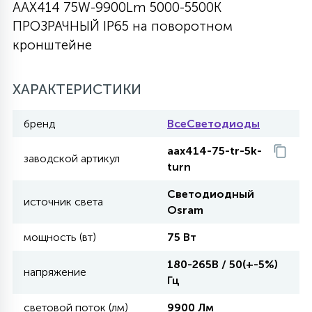
AAX414 75W-9900Lm 5000-5500К
27
ПРОЗРАЧНЫЙ IP65 на поворотном
135
13
ДЕРЕВЯННЫЕ
ЦИЛИНДРИЧЕСКИЕ
3D МОТИВЫ
СЕГМЕНТ
кронштейне
117
568
10
144
ВОЛНИСТЫЕ
ХАРАКТЕРИСТИКИ
ТАБЛЕТКИ
ГИРЛЯНДЫ
АКСЕССУАРЫ К LED ПАНЕЛЯМ
бренд
ВсеСветодиоды
669
79
БРА И ЛЮСТРЫ
ШАРЫ
aax414-75-tr-5k-
заводской артикул
turn
2
Светодиодный
САЛЮТЫ
источник света
Osram
мощность (вт)
75 Вт
17
ДЕРЕВЬЯ
180-265В / 50(+-5%)
напряжение
Гц
60
3D ФИГУРЫ ИЗ АКРИЛА
световой поток (лм)
9900 Лм