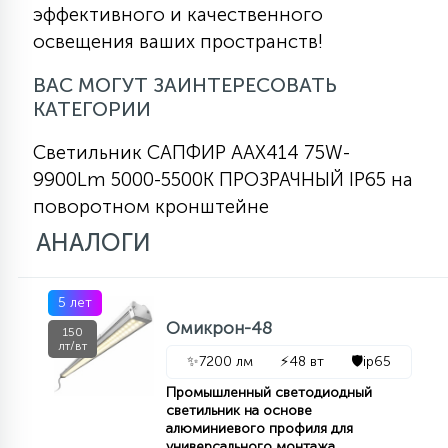
эффективного и качественного
освещения ваших пространств!
ВАС МОГУТ ЗАИНТЕРЕСОВАТЬ
КАТЕГОРИИ
Светильник САПФИР AAX414 75W-
9900Lm 5000-5500К ПРОЗРАЧНЫЙ IP65 на
поворотном кронштейне
АНАЛОГИ
5 лет
Омикрон-48
150
лт/вт
✨
7200 лм
⚡
48 вт
🛡️
ip65
Промышленный светодиодный
светильник на основе
алюминиевого профиля для
универсального монтажа