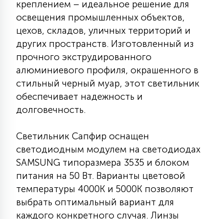
креплением – идеальное решение для
7
УПРАВЛЕНИЕ СВЕТОМ
освещения промышленных объектов,
цехов, складов, уличных территорий и
34
других пространств. Изготовленный из
КОМПЛЕКТУЮЩИЕ
прочного экструдированного
алюминиевого профиля, окрашенного в
4
стильный черный муар, этот светильник
СТЕКЛЯННЫЕ
обеспечивает надежность и
долговечность.
37
ПОДВЕСНЫЕ
Светильник Сапфир оснащен
светодиодным модулем на светодиодах
12
SAMSUNG типоразмера 3535 и блоком
НАПОЛЬНЫЕ
питания на 50 Вт. Варианты цветовой
температуры 4000К и 5000К позволяют
36
НАСТЕННЫЕ
выбрать оптимальный вариант для
каждого конкретного случая. Линзы