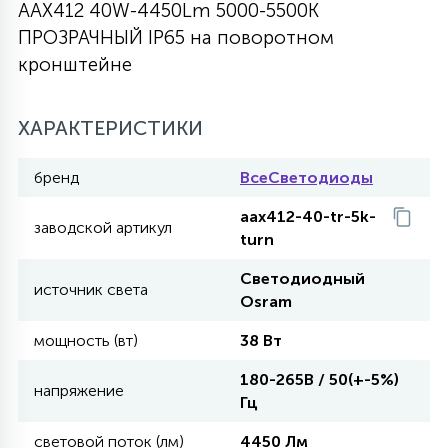
AAX412 40W-4450Lm 5000-5500К
27
ПРОЗРАЧНЫЙ IP65 на поворотном
135
13
ДЕРЕВЯННЫЕ
ЦИЛИНДРИЧЕСКИЕ
3D МОТИВЫ
СЕГМЕНТ
кронштейне
117
568
10
144
ВОЛНИСТЫЕ
ХАРАКТЕРИСТИКИ
ТАБЛЕТКИ
ГИРЛЯНДЫ
АКСЕССУАРЫ К LED ПАНЕЛЯМ
бренд
ВсеСветодиоды
669
79
БРА И ЛЮСТРЫ
ШАРЫ
aax412-40-tr-5k-
заводской артикул
turn
2
Светодиодный
САЛЮТЫ
источник света
Osram
мощность (вт)
38 Вт
17
ДЕРЕВЬЯ
180-265В / 50(+-5%)
напряжение
Гц
60
3D ФИГУРЫ ИЗ АКРИЛА
световой поток (лм)
4450 Лм