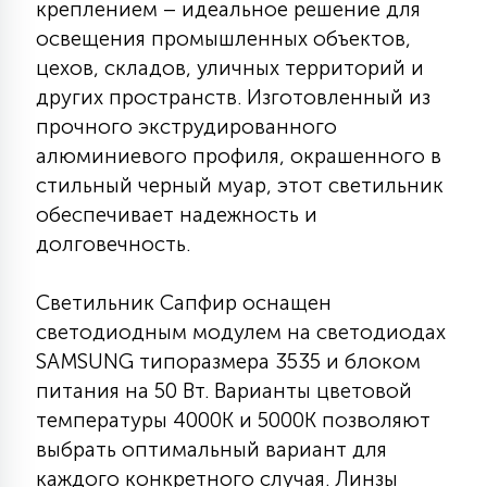
креплением – идеальное решение для
7
УПРАВЛЕНИЕ СВЕТОМ
освещения промышленных объектов,
цехов, складов, уличных территорий и
34
других пространств. Изготовленный из
КОМПЛЕКТУЮЩИЕ
прочного экструдированного
алюминиевого профиля, окрашенного в
4
стильный черный муар, этот светильник
СТЕКЛЯННЫЕ
обеспечивает надежность и
долговечность.
37
ПОДВЕСНЫЕ
Светильник Сапфир оснащен
светодиодным модулем на светодиодах
12
SAMSUNG типоразмера 3535 и блоком
НАПОЛЬНЫЕ
питания на 50 Вт. Варианты цветовой
температуры 4000К и 5000К позволяют
36
НАСТЕННЫЕ
выбрать оптимальный вариант для
каждого конкретного случая. Линзы