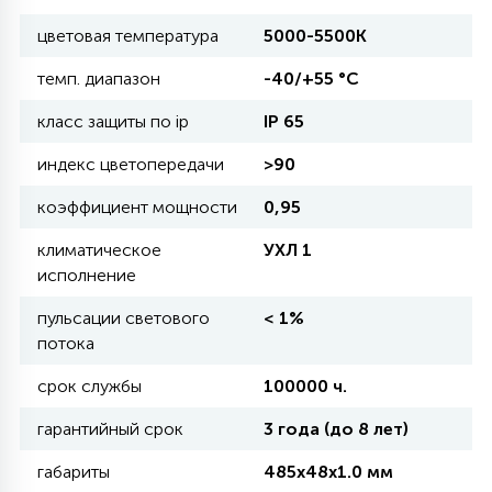
цветовая температура
5000-5500К
11
УЛИЧНЫЕ ЕЛИ
темп. диапазон
-40/+55 °С
класс защиты по ip
IP 65
4
ИНТЕРЬЕРНЫЕ ЕЛИ
индекс цветопередачи
>90
коэффициент мощности
0,95
12
КОМПЛЕКТЫ ДЛЯ ЕЛЕЙ
климатическое
УХЛ 1
исполнение
4
пульсации светового
< 1%
ВИДЕО ЗАНАВЕСЫ
потока
срок службы
100000 ч.
524
ПРАЗДНИЧНЫЕ ФИГУРЫ-
ФОНАРИКИ
гарантийный срок
3 года (до 8 лет)
габариты
485х48х1.0 мм
4
КОСМЕТОЛОГИЧЕСКИЕ