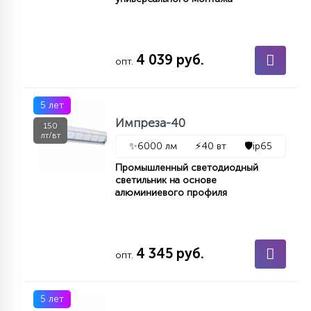
4 039 руб.
опт.
5 лет
Импреза-40
150
лт/вт
✨
6000 лм
⚡
40 вт
🛡️
ip65
Промышленный светодиодный
светильник на основе
алюминиевого профиля
4 345 руб.
опт.
5 лет