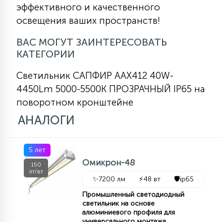
эффективного и качественного
освещения ваших пространств!
ВАС МОГУТ ЗАИНТЕРЕСОВАТЬ
КАТЕГОРИИ
Светильник САПФИР AAX412 40W-
4450Lm 5000-5500К ПРОЗРАЧНЫЙ IP65 на
поворотном кронштейне
АНАЛОГИ
5 лет
Омикрон-48
150
лт/вт
✨
7200 лм
⚡
48 вт
🛡️
ip65
Промышленный светодиодный
светильник на основе
алюминиевого профиля для
универсального монтажа