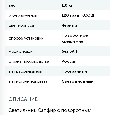
вес
КРЕСЛА
1.0 кг
угол излучения
120 град. КСС Д
6
МЕДИЦИНСКИЕ АППАРАТЫ
цвет корпуса
Черный
Поворотное
способ установки
3
крепление
ОПЕРАЦИОННЫЕ СТОЛЫ
модификация
без БАП
17
страна производства
Россия
ДИНАМИЧЕСКИЙ СВЕТ
тип рассеивателя
Прозрачный
98
тип источника света
Светодиодный
СЦЕНИЧЕСКОЕ И СТУДИЙНОЕ
6
ОПИСАНИЕ
ЛАЗЕРНЫЕ СИСТЕМЫ
Светильник Сапфир с поворотным