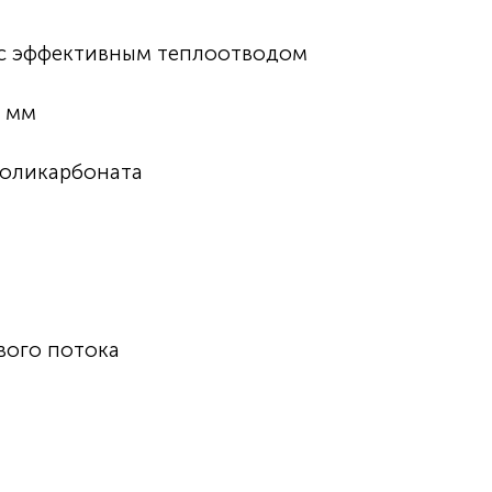
 с эффективным теплоотводом
2 мм
поликарбоната
вого потока