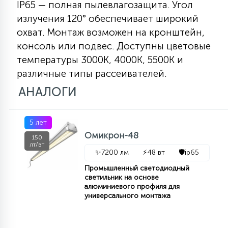
IP65 — полная пылевлагозащита. Угол
7
УПРАВЛЕНИЕ СВЕТОМ
излучения 120° обеспечивает широкий
охват. Монтаж возможен на кронштейн,
34
консоль или подвес. Доступны цветовые
КОМПЛЕКТУЮЩИЕ
температуры 3000К, 4000К, 5500К и
различные типы рассеивателей.
4
АНАЛОГИ
СТЕКЛЯННЫЕ
37
5 лет
ПОДВЕСНЫЕ
Омикрон-48
150
лт/вт
✨
7200 лм
⚡
48 вт
🛡️
ip65
12
НАПОЛЬНЫЕ
Промышленный светодиодный
светильник на основе
алюминиевого профиля для
универсального монтажа
36
НАСТЕННЫЕ