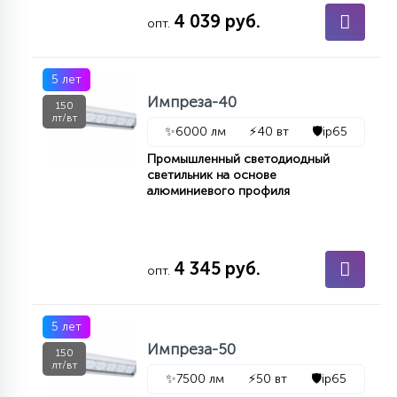
4 039 руб.
15
опт.
С УПРАВЛЕНИЕМ
5 лет
41
АКСЕССУАРЫ
Импреза-40
150
лт/вт
✨
6000 лм
⚡
40 вт
🛡️
ip65
Промышленный светодиодный
светильник на основе
алюминиевого профиля
4 345 руб.
опт.
5 лет
Импреза-50
150
лт/вт
✨
7500 лм
⚡
50 вт
🛡️
ip65