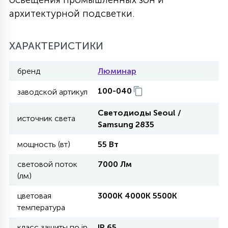
архитектурной подсветки.
27
135
13
ДЕРЕВЯННЫЕ
ЦИЛИНДРИЧЕСКИЕ
3D МОТИВЫ
СЕГМЕНТ
ХАРАКТЕРИСТИКИ
117
568
10
144
ВОЛНИСТЫЕ
ТАБЛЕТКИ
ГИРЛЯНДЫ
АКСЕССУАРЫ К LED ПАНЕЛЯМ
бренд
Люминар
100-040
заводской артикул
669
79
БРА И ЛЮСТРЫ
ШАРЫ
Светодиоды Seoul /
источник света
Samsung 2835
2
САЛЮТЫ
мощность (вт)
55 Вт
световой поток
7000 Лм
17
(лм)
ДЕРЕВЬЯ
цветовая
3000К 4000К 5500К
температура
60
3D ФИГУРЫ ИЗ АКРИЛА
класс защиты по ip
IP 65