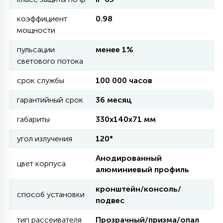
коэффициент
0.98
11
мощности
УЛИЧНЫЕ ЕЛИ
пульсации
менее 1%
светового потока
4
ИНТЕРЬЕРНЫЕ ЕЛИ
срок службы
100 000 часов
гарантийный срок
36 месяц
12
КОМПЛЕКТЫ ДЛЯ ЕЛЕЙ
габариты
330х140х71 мм
угол излучения
120°
4
ВИДЕО ЗАНАВЕСЫ
Анодированный
цвет корпуса
алюминиевый профиль
524
ПРАЗДНИЧНЫЕ ФИГУРЫ-
кронштейн/консоль/
ФОНАРИКИ
способ установки
подвес
4
тип рассеивателя
КОСМЕТОЛОГИЧЕСКИЕ
Прозрачный/призма/опал