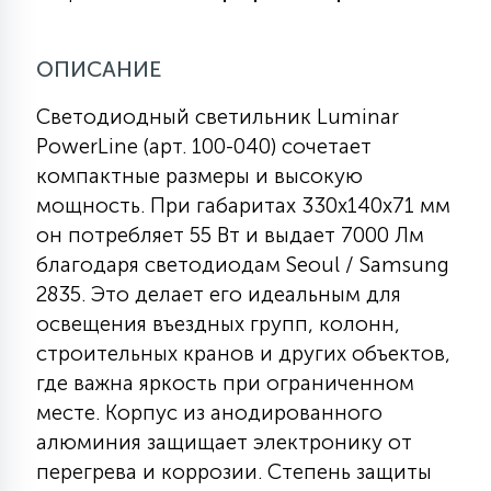
КРЕСЛА
ОПИСАНИЕ
6
МЕДИЦИНСКИЕ АППАРАТЫ
Светодиодный светильник Luminar
PowerLine (арт. 100-040) сочетает
3
компактные размеры и высокую
ОПЕРАЦИОННЫЕ СТОЛЫ
мощность. При габаритах 330х140х71 мм
он потребляет 55 Вт и выдает 7000 Лм
17
благодаря светодиодам Seoul / Samsung
ДИНАМИЧЕСКИЙ СВЕТ
2835. Это делает его идеальным для
освещения въездных групп, колонн,
98
СЦЕНИЧЕСКОЕ И СТУДИЙНОЕ
строительных кранов и других объектов,
где важна яркость при ограниченном
месте. Корпус из анодированного
6
ЛАЗЕРНЫЕ СИСТЕМЫ
алюминия защищает электронику от
перегрева и коррозии. Степень защиты