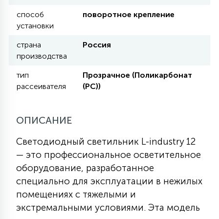
КРЕСЛА
способ
поворотное крепление
установки
6
МЕДИЦИНСКИЕ АППАРАТЫ
страна
Россия
производства
3
тип
Прозрачное (Поликарбонат
ОПЕРАЦИОННЫЕ СТОЛЫ
рассеивателя
(PC))
17
ДИНАМИЧЕСКИЙ СВЕТ
ОПИСАНИЕ
Светодиодный светильник L-industry 12
98
— это профессиональное осветительное
СЦЕНИЧЕСКОЕ И СТУДИЙНОЕ
оборудование, разработанное
специально для эксплуатации в нежилых
6
ЛАЗЕРНЫЕ СИСТЕМЫ
помещениях с тяжелыми и
экстремальными условиями. Эта модель