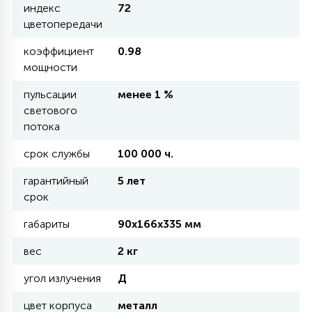
индекс
72
цветопередачи
11
УЛИЧНЫЕ ЕЛИ
коэффициент
0.98
мощности
4
пульсации
менее 1 %
ИНТЕРЬЕРНЫЕ ЕЛИ
светового
потока
12
КОМПЛЕКТЫ ДЛЯ ЕЛЕЙ
срок службы
100 000 ч.
гарантийный
5 лет
4
срок
ВИДЕО ЗАНАВЕСЫ
габариты
90х166х335 мм
524
вес
ПРАЗДНИЧНЫЕ ФИГУРЫ-
2 кг
ФОНАРИКИ
угол излучения
Д
цвет корпуса
металл
4
КОСМЕТОЛОГИЧЕСКИЕ