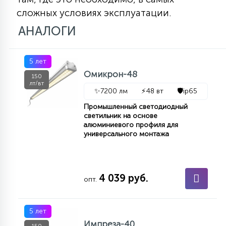
сложных условиях эксплуатации.
АНАЛОГИ
5 лет
Омикрон-48
150
лт/вт
✨
7200 лм
⚡
48 вт
🛡️
ip65
Промышленный светодиодный
светильник на основе
алюминиевого профиля для
универсального монтажа
4 039 руб.
опт.
5 лет
Импреза-40