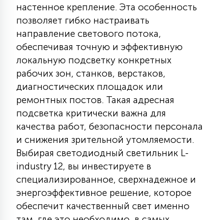
настенное крепление. Эта особенность
15
С УПРАВЛЕНИЕМ
позволяет гибко настраивать
направление светового потока,
обеспечивая точную и эффективную
41
АКСЕССУАРЫ
локальную подсветку конкретных
рабочих зон, станков, верстаков,
диагностических площадок или
ремонтных постов. Такая адресная
подсветка критически важна для
качества работ, безопасности персонала
и снижения зрительной утомляемости.
Выбирая светодиодный светильник L-
industry 12, вы инвестируете в
специализированное, сверхнадежное и
энергоэффективное решение, которое
обеспечит качественный свет именно
там, где это необходимо, в самых