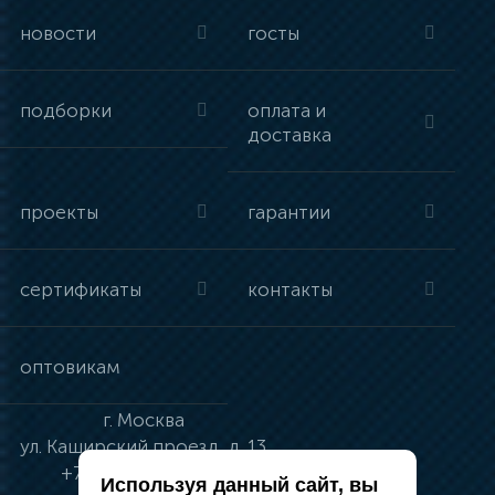
новости
госты
подборки
оплата и
доставка
проекты
гарантии
сертификаты
контакты
оптовикам
г.
Москва
ул.
Каширский проезд, д. 13
+7 (495) 134-41-83
Используя данный сайт, вы