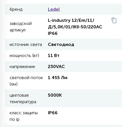
бренд
Ledel
27
135
13
ДЕРЕВЯННЫЕ
ЦИЛИНДРИЧЕСКИЕ
3D МОТИВЫ
СЕГМЕНТ
L-industry 12/Em/11/
заводской
Д/5,0K/01/IKII-50/220AC
артикул
117
568
10
IP66
144
ВОЛНИСТЫЕ
ТАБЛЕТКИ
ГИРЛЯНДЫ
АКСЕССУАРЫ К LED ПАНЕЛЯМ
источник света
Светодиод
669
79
мощность (вт)
11 Вт
БРА И ЛЮСТРЫ
ШАРЫ
напряжение
230VAC
2
световой поток
1 455 Лм
САЛЮТЫ
(лм)
цветовая
5000К
17
ДЕРЕВЬЯ
температура
класс защиты
IP66
по ip
60
3D ФИГУРЫ ИЗ АКРИЛА