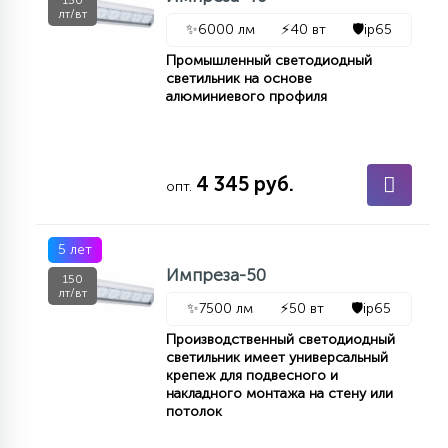
150
лт/вт
✨
6000 лм
⚡
40 вт
🛡️
ip65
Промышленный светодиодный
светильник на основе
алюминиевого профиля
4 345 руб.
опт.
5 лет
Импреза-50
150
лт/вт
✨
7500 лм
⚡
50 вт
🛡️
ip65
Производственный светодиодный
светильник имеет универсальный
крепеж для подвесного и
накладного монтажа на стену или
потолок