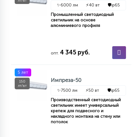
лт/вт
7
✨
6000 лм
⚡
40 вт
🛡️
ip65
УПРАВЛЕНИЕ СВЕТОМ
Промышленный светодиодный
светильник на основе
алюминиевого профиля
34
КОМПЛЕКТУЮЩИЕ
4
4 345 руб.
опт.
СТЕКЛЯННЫЕ
5 лет
37
ПОДВЕСНЫЕ
Импреза-50
150
лт/вт
✨
7500 лм
⚡
50 вт
🛡️
ip65
12
Производственный светодиодный
НАПОЛЬНЫЕ
светильник имеет универсальный
крепеж для подвесного и
накладного монтажа на стену или
36
потолок
НАСТЕННЫЕ