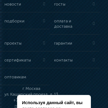
новости
госты
подборки
оплата и
доставка
проекты
гарантии
сертификаты
контакты
оптовикам
г.
Москва
ул.
Каширский проезд, д. 13
+7 (495) 134-41-83
Используя данный сайт, вы
moskva@vincci.ru