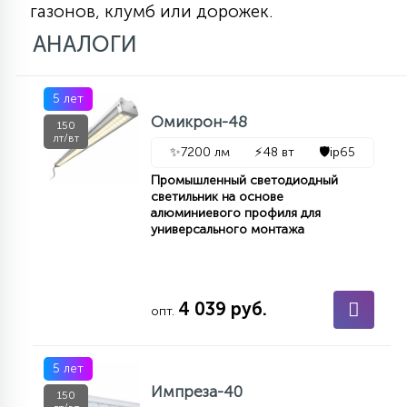
газонов, клумб или дорожек.
КРЕСЛА
АНАЛОГИ
6
МЕДИЦИНСКИЕ АППАРАТЫ
5 лет
Омикрон-48
150
3
лт/вт
ОПЕРАЦИОННЫЕ СТОЛЫ
✨
7200 лм
⚡
48 вт
🛡️
ip65
Промышленный светодиодный
светильник на основе
17
алюминиевого профиля для
ДИНАМИЧЕСКИЙ СВЕТ
универсального монтажа
98
СЦЕНИЧЕСКОЕ И СТУДИЙНОЕ
4 039 руб.
опт.
6
ЛАЗЕРНЫЕ СИСТЕМЫ
5 лет
Импреза-40
150