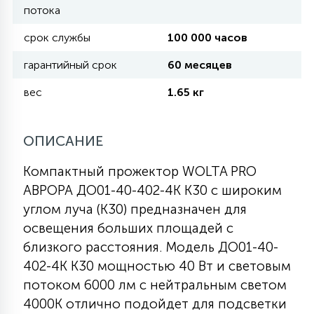
потока
11
срок службы
100 000 часов
УЛИЧНЫЕ ЕЛИ
гарантийный срок
60 месяцев
4
вес
1.65 кг
ИНТЕРЬЕРНЫЕ ЕЛИ
ОПИСАНИЕ
12
КОМПЛЕКТЫ ДЛЯ ЕЛЕЙ
Компактный прожектор WOLTA PRO
АВРОРА ДО01-40-402-4К К30 с широким
4
ВИДЕО ЗАНАВЕСЫ
углом луча (К30) предназначен для
освещения больших площадей с
близкого расстояния. Модель ДО01-40-
524
ПРАЗДНИЧНЫЕ ФИГУРЫ-
402-4К К30 мощностью 40 Вт и световым
ФОНАРИКИ
потоком 6000 лм с нейтральным светом
4000К отлично подойдет для подсветки
4
КОСМЕТОЛОГИЧЕСКИЕ