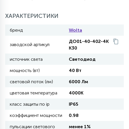
27
135
13
ДЕРЕВЯННЫЕ
ЦИЛИНДРИЧЕСКИЕ
3D МОТИВЫ
ХАРАКТЕРИСТИКИ
СЕГМЕНТ
бренд
Wolta
117
568
10
144
ВОЛНИСТЫЕ
ТАБЛЕТКИ
ГИРЛЯНДЫ
АКСЕССУАРЫ К LED ПАНЕЛЯМ
ДО01-40-402-4К
заводской артикул
К30
669
79
БРА И ЛЮСТРЫ
ШАРЫ
источник света
Светодиод
мощность (вт)
40 Вт
2
САЛЮТЫ
световой поток (лм)
6000 Лм
цветовая температура
4000К
17
ДЕРЕВЬЯ
класс защиты по ip
IP65
коэффициент мощности
0.98
60
3D ФИГУРЫ ИЗ АКРИЛА
пульсации светового
менее 1%