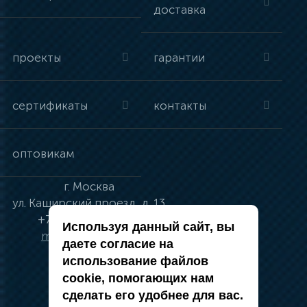
доставка
проекты
гарантии
сертификаты
контакты
оптовикам
г.
Москва
ул.
Каширский проезд, д. 13
+7 (495) 134-41-83
Используя данный сайт, вы
moskva@vincci.ru
даете согласие на
использование файлов
cookie, помогающих нам
сделать его удобнее для вас.
политика в отношении обработки