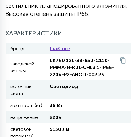
светильник из анодированного алюминия.
27
135
Высокая степень защиты IP66.
13
ДЕРЕВЯННЫЕ
ЦИЛИНДРИЧЕСКИЕ
3D МОТИВЫ
СЕГМЕНТ
ХАРАКТЕРИСТИКИ
117
568
10
144
ВОЛНИСТЫЕ
ТАБЛЕТКИ
ГИРЛЯНДЫ
АКСЕССУАРЫ К LED ПАНЕЛЯМ
бренд
LuxCore
669
79
LK760 121-38-850-C110-
БРА И ЛЮСТРЫ
ШАРЫ
заводской
PMMA-N-K01-UHL3.1-IP66-
артикул
220V-P2-ANOD-002.23
2
САЛЮТЫ
источник
Светодиод
света
мощность (вт)
38 Вт
17
ДЕРЕВЬЯ
напряжение
220V
60
световой
5130 Лм
3D ФИГУРЫ ИЗ АКРИЛА
поток (лм)