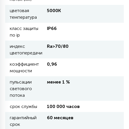
цветовая
5000К
11
температура
УЛИЧНЫЕ ЕЛИ
класс защиты
IP66
по ip
4
ИНТЕРЬЕРНЫЕ ЕЛИ
индекс
Ra>70/80
цветопередачи
12
КОМПЛЕКТЫ ДЛЯ ЕЛЕЙ
коэффициент
0,96
мощности
4
пульсации
менее 1 %
ВИДЕО ЗАНАВЕСЫ
светового
потока
524
ПРАЗДНИЧНЫЕ ФИГУРЫ-
срок службы
100 000 часов
ФОНАРИКИ
гарантийный
60 месяцев
срок
4
КОСМЕТОЛОГИЧЕСКИЕ