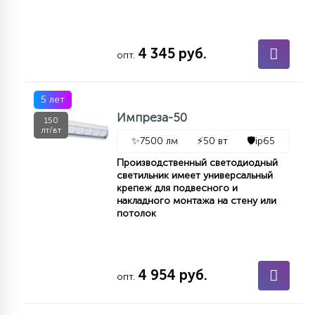
4 345 руб.
опт.
5 лет
Импреза-50
150
лт/вт
✨
7500 лм
⚡
50 вт
🛡️
ip65
Производственный светодиодный
светильник имеет универсальный
крепеж для подвесного и
накладного монтажа на стену или
потолок
4 954 руб.
опт.