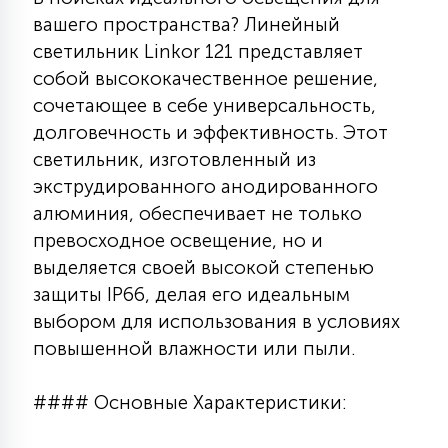
7
вашего пространства? Линейный
УПРАВЛЕНИЕ СВЕТОМ
светильник Linkor 121 представляет
собой высококачественное решение,
34
КОМПЛЕКТУЮЩИЕ
сочетающее в себе универсальность,
долговечность и эффективность. Этот
светильник, изготовленный из
4
СТЕКЛЯННЫЕ
экструдированного анодированного
алюминия, обеспечивает не только
превосходное освещение, но и
37
ПОДВЕСНЫЕ
выделяется своей высокой степенью
защиты IP66, делая его идеальным
12
выбором для использования в условиях
НАПОЛЬНЫЕ
повышенной влажности или пыли.
36
#### Основные Характеристики:
НАСТЕННЫЕ