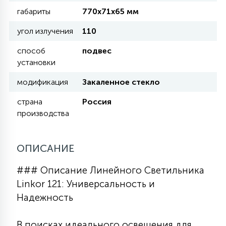
КРЕСЛА
габариты
770х71х65 мм
угол излучения
110
6
МЕДИЦИНСКИЕ АППАРАТЫ
способ
подвес
установки
3
модификация
Закаленное стекло
ОПЕРАЦИОННЫЕ СТОЛЫ
страна
Россия
производства
17
ДИНАМИЧЕСКИЙ СВЕТ
ОПИСАНИЕ
98
СЦЕНИЧЕСКОЕ И СТУДИЙНОЕ
### Описание Линейного Светильника
Linkor 121: Универсальность и
6
Надежность
ЛАЗЕРНЫЕ СИСТЕМЫ
В поисках идеального освещения для