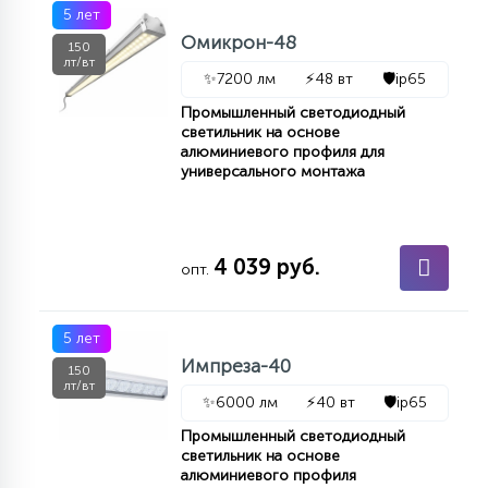
5 лет
Омикрон-48
150
лт/вт
✨
7200 лм
⚡
48 вт
🛡️
ip65
Промышленный светодиодный
светильник на основе
алюминиевого профиля для
универсального монтажа
4 039 руб.
опт.
5 лет
Импреза-40
150
лт/вт
✨
6000 лм
⚡
40 вт
🛡️
ip65
Промышленный светодиодный
светильник на основе
алюминиевого профиля