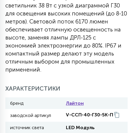
светильник 38 Вт с узкой диаграммой Г30
27
135
для освещения высоких помещений (до 8-10
13
ДЕРЕВЯННЫЕ
ЦИЛИНДРИЧЕСКИЕ
3D МОТИВЫ
СЕГМЕНТ
метров). Световой поток 6170 люмен
обеспечивает отличную освещенность на
117
568
10
144
ВОЛНИСТЫЕ
высоте, заменяя лампы ДРЛ-125 с
ТАБЛЕТКИ
ГИРЛЯНДЫ
АКСЕССУАРЫ К LED ПАНЕЛЯМ
экономией электроэнергии до 80%. IP67 и
компактный размер делают эту модель
669
79
БРА И ЛЮСТРЫ
ШАРЫ
отличным выбором для промышленных
применений.
2
САЛЮТЫ
ХАРАКТЕРИСТИКИ
17
бренд
Лайтон
ДЕРЕВЬЯ
V-ССП-40-Г30-5К-П
заводской артикул
60
источник света
LED Модуль
3D ФИГУРЫ ИЗ АКРИЛА