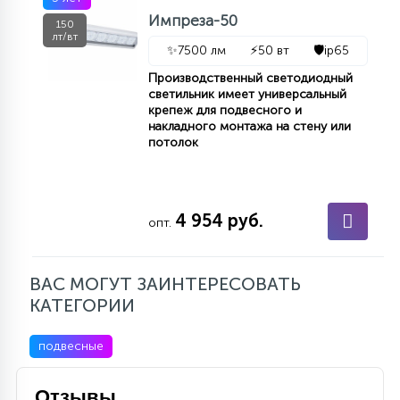
7
Импреза-50
УПРАВЛЕНИЕ СВЕТОМ
150
лт/вт
✨
7500 лм
⚡
50 вт
🛡️
ip65
34
Производственный светодиодный
КОМПЛЕКТУЮЩИЕ
светильник имеет универсальный
крепеж для подвесного и
накладного монтажа на стену или
потолок
4
СТЕКЛЯННЫЕ
37
4 954 руб.
опт.
ПОДВЕСНЫЕ
ВАС МОГУТ ЗАИНТЕРЕСОВАТЬ
12
НАПОЛЬНЫЕ
КАТЕГОРИИ
подвесные
36
НАСТЕННЫЕ
Отзывы