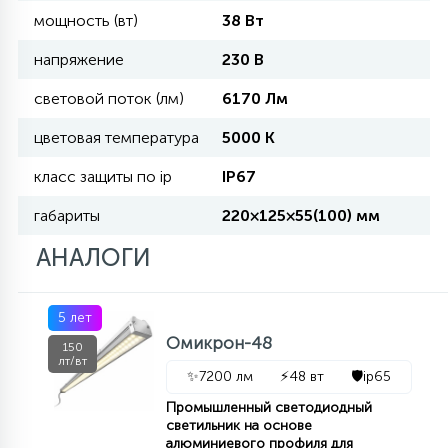
мощность (вт)
38 Вт
11
напряжение
230 В
УЛИЧНЫЕ ЕЛИ
световой поток (лм)
6170 Лм
4
цветовая температура
5000 К
ИНТЕРЬЕРНЫЕ ЕЛИ
класс защиты по ip
IP67
12
габариты
220×125×55(100) мм
КОМПЛЕКТЫ ДЛЯ ЕЛЕЙ
АНАЛОГИ
4
ВИДЕО ЗАНАВЕСЫ
5 лет
Омикрон-48
150
524
ПРАЗДНИЧНЫЕ ФИГУРЫ-
лт/вт
✨
7200 лм
⚡
48 вт
🛡️
ip65
ФОНАРИКИ
Промышленный светодиодный
светильник на основе
4
КОСМЕТОЛОГИЧЕСКИЕ
алюминиевого профиля для