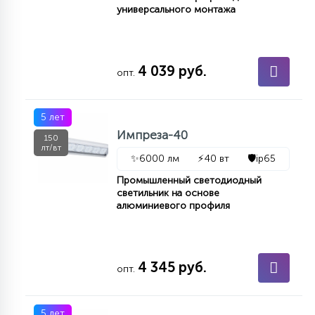
универсального монтажа
КРЕСЛА
6
МЕДИЦИНСКИЕ АППАРАТЫ
4 039 руб.
опт.
3
ОПЕРАЦИОННЫЕ СТОЛЫ
5 лет
Импреза-40
150
лт/вт
✨
6000 лм
⚡
40 вт
🛡️
ip65
17
ДИНАМИЧЕСКИЙ СВЕТ
Промышленный светодиодный
светильник на основе
алюминиевого профиля
98
СЦЕНИЧЕСКОЕ И СТУДИЙНОЕ
4 345 руб.
6
опт.
ЛАЗЕРНЫЕ СИСТЕМЫ
5 лет