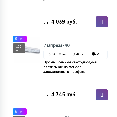
4 039 руб.
опт.
5 лет
Импреза-40
150
лт/вт
✨
6000 лм
⚡
40 вт
🛡️
ip65
Промышленный светодиодный
светильник на основе
алюминиевого профиля
4 345 руб.
опт.
5 лет