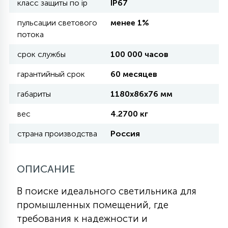
класс защиты по ip
IP67
пульсации светового
менее 1%
11
УЛИЧНЫЕ ЕЛИ
потока
срок службы
100 000 часов
4
ИНТЕРЬЕРНЫЕ ЕЛИ
гарантийный срок
60 месяцев
габариты
1180х86х76 мм
12
КОМПЛЕКТЫ ДЛЯ ЕЛЕЙ
вес
4.2700 кг
страна производства
Россия
4
ВИДЕО ЗАНАВЕСЫ
ОПИСАНИЕ
524
ПРАЗДНИЧНЫЕ ФИГУРЫ-
В поиске идеального светильника для
ФОНАРИКИ
промышленных помещений, где
требования к надежности и
4
КОСМЕТОЛОГИЧЕСКИЕ