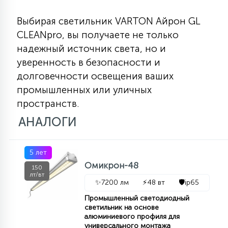
Выбирая светильник VARTON Айрон GL
CLEANpro, вы получаете не только
надежный источник света, но и
уверенность в безопасности и
долговечности освещения ваших
промышленных или уличных
пространств.
АНАЛОГИ
5 лет
Омикрон-48
150
лт/вт
✨
7200 лм
⚡
48 вт
🛡️
ip65
Промышленный светодиодный
светильник на основе
алюминиевого профиля для
универсального монтажа