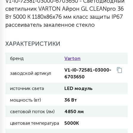
V1-I0-72581-03000-6703650 - Светодиодный
светильник VARTON Айрон GL CLEANpro 36
27
135
13
ДЕРЕВЯННЫЕ
ЦИЛИНДРИЧЕСКИЕ
3D МОТИВЫ
Вт 5000 K 1180х86х76 мм класс защиты IP67
СЕГМЕНТ
рассеиватель закаленное стекло
117
568
10
144
ВОЛНИСТЫЕ
ТАБЛЕТКИ
ГИРЛЯНДЫ
АКСЕССУАРЫ К LED ПАНЕЛЯМ
ХАРАКТЕРИСТИКИ
669
79
бренд
Varton
БРА И ЛЮСТРЫ
ШАРЫ
V1-I0-72581-03000-
заводской артикул
6703650
2
САЛЮТЫ
источник света
LED модуль
мощность (вт)
36 Вт
17
ДЕРЕВЬЯ
световой поток (лм)
4850 лм
цветовая температура
5000K
60
3D ФИГУРЫ ИЗ АКРИЛА