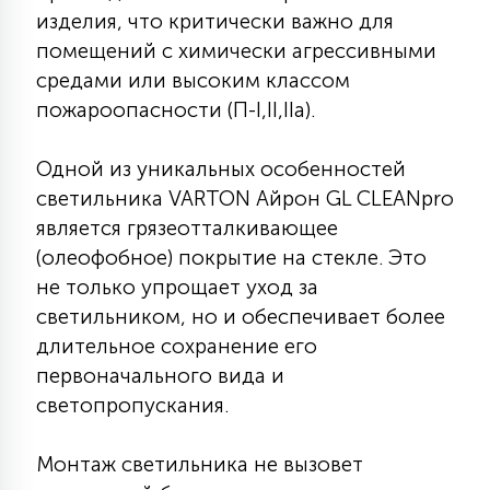
7
изделия, что критически важно для
УПРАВЛЕНИЕ СВЕТОМ
помещений с химически агрессивными
средами или высоким классом
34
пожароопасности (П-I,II,IIа).
КОМПЛЕКТУЮЩИЕ
Одной из уникальных особенностей
4
СТЕКЛЯННЫЕ
светильника VARTON Айрон GL CLEANpro
является грязеотталкивающее
(олеофобное) покрытие на стекле. Это
37
ПОДВЕСНЫЕ
не только упрощает уход за
светильником, но и обеспечивает более
длительное сохранение его
12
НАПОЛЬНЫЕ
первоначального вида и
светопропускания.
36
НАСТЕННЫЕ
Монтаж светильника не вызовет