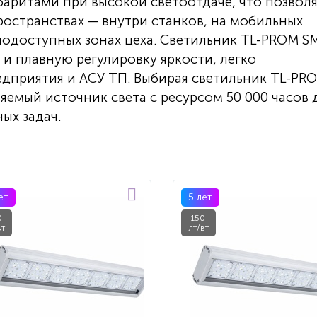
баритами при высокой светоотдаче, что позвол
ространствах — внутри станков, на мобильных
днодоступных зонах цеха. Светильник TL-PROM S
и плавную регулировку яркости, легко
едприятия и АСУ ТП. Выбирая светильник TL-PR
яемый источник света с ресурсом 50 000 часов 
ых задач.
ет
5 лет
0
150
вт
лт/вт