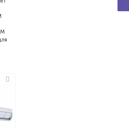
яет
M
OM
для