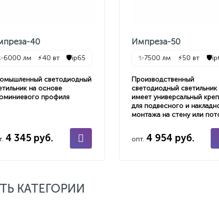
мпреза-40
Импреза-50
✨
6000 лм
⚡
40 вт
🛡️
ip65
✨
7500 лм
⚡
50 вт
🛡️
i
омышленный светодиодный
Производственный
етильник на основе
светодиодный светильник
юминиевого профиля
имеет универсальный кре
для подвесного и накладн
монтажа на стену или пот
4 345 руб.
4 954 руб.
т.
опт.
ТЬ КАТЕГОРИИ