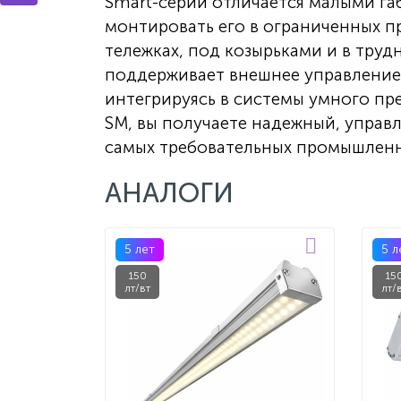
Smart-серии отличается малыми га
монтировать его в ограниченных п
тележках, под козырьками и в тру
поддерживает внешнее управление 
интегрируясь в системы умного пр
SM, вы получаете надежный, управл
самых требовательных промышленн
АНАЛОГИ
5 лет
5 л
150
15
лт/вт
лт/