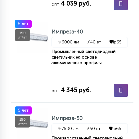
4 039 руб.
7
опт.
УПРАВЛЕНИЕ СВЕТОМ
5 лет
34
КОМПЛЕКТУЮЩИЕ
Импреза-40
150
лт/вт
✨
6000 лм
⚡
40 вт
🛡️
ip65
4
Промышленный светодиодный
СТЕКЛЯННЫЕ
светильник на основе
алюминиевого профиля
37
ПОДВЕСНЫЕ
4 345 руб.
опт.
12
НАПОЛЬНЫЕ
5 лет
Импреза-50
150
36
лт/вт
НАСТЕННЫЕ
✨
7500 лм
⚡
50 вт
🛡️
ip65
Производственный светодиодный