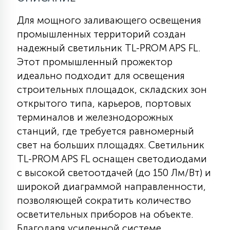
Для мощного заливающего освещения
11
УЛИЧНЫЕ ЕЛИ
промышленных территорий создан
надежный светильник TL-PROM APS FL.
Этот промышленный прожектор
4
ИНТЕРЬЕРНЫЕ ЕЛИ
идеально подходит для освещения
строительных площадок, складских зон
открытого типа, карьеров, портовых
12
КОМПЛЕКТЫ ДЛЯ ЕЛЕЙ
терминалов и железнодорожных
станций, где требуется равномерный
свет на больших площадях. Светильник
4
ВИДЕО ЗАНАВЕСЫ
TL-PROM APS FL оснащен светодиодами
с высокой светоотдачей (до 150 Лм/Вт) и
524
ПРАЗДНИЧНЫЕ ФИГУРЫ-
широкой диаграммой направленности,
ФОНАРИКИ
позволяющей сократить количество
осветительных приборов на объекте.
4
КОСМЕТОЛОГИЧЕСКИЕ
Благодаря усиленной системе