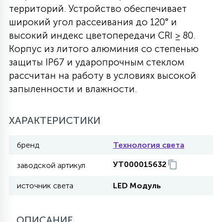
территорий. Устройство обеспечивает
27
135
широкий угол рассеивания до 120° и
13
ДЕРЕВЯННЫЕ
ЦИЛИНДРИЧЕСКИЕ
3D МОТИВЫ
СЕГМЕНТ
высокий индекс цветопередачи CRI ≥ 80.
Корпус из литого алюминия со степенью
117
568
10
144
ВОЛНИСТЫЕ
защиты IP67 и ударопрочным стеклом
ТАБЛЕТКИ
ГИРЛЯНДЫ
АКСЕССУАРЫ К LED ПАНЕЛЯМ
рассчитан на работу в условиях высокой
запыленности и влажности.
669
79
БРА И ЛЮСТРЫ
ШАРЫ
ХАРАКТЕРИСТИКИ
2
САЛЮТЫ
бренд
Технология света
УТ000015632
заводской артикул
17
ДЕРЕВЬЯ
источник света
LED Модуль
60
3D ФИГУРЫ ИЗ АКРИЛА
ОПИСАНИЕ