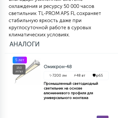
КРЕСЛА
охлаждения и ресурсу 50 000 часов
светильник TL-PROM APS FL сохраняет
6
стабильную яркость даже при
МЕДИЦИНСКИЕ АППАРАТЫ
круглосуточной работе в суровых
климатических условиях.
3
АНАЛОГИ
ОПЕРАЦИОННЫЕ СТОЛЫ
17
5 лет
ДИНАМИЧЕСКИЙ СВЕТ
Омикрон-48
150
лт/вт
✨
7200 лм
⚡
48 вт
🛡️
ip65
98
СЦЕНИЧЕСКОЕ И СТУДИЙНОЕ
Промышленный светодиодный
светильник на основе
алюминиевого профиля для
универсального монтажа
6
ЛАЗЕРНЫЕ СИСТЕМЫ