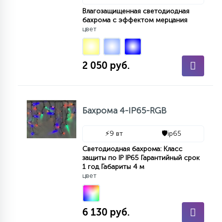
7
УПРАВЛЕНИЕ СВЕТОМ
Влагозащищенная светодиодная
бахрома с эффектом мерцания
цвет
34
КОМПЛЕКТУЮЩИЕ
2 050 руб.
4
СТЕКЛЯННЫЕ
Бахрома 4-IP65-RGB
37
ПОДВЕСНЫЕ
⚡
9 вт
🛡️
ip65
Светодиодная бахрома: Класс
12
защиты по IP IP65 Гарантийный срок
НАПОЛЬНЫЕ
1 год Габариты 4 м
цвет
36
НАСТЕННЫЕ
6 130 руб.