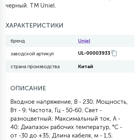
черный. TM Uniel.
27
135
13
ДЕРЕВЯННЫЕ
ЦИЛИНДРИЧЕСКИЕ
3D МОТИВЫ
СЕГМЕНТ
ХАРАКТЕРИСТИКИ
117
568
10
144
ВОЛНИСТЫЕ
ТАБЛЕТКИ
ГИРЛЯНДЫ
бренд
Uniel
АКСЕССУАРЫ К LED ПАНЕЛЯМ
UL-00003933
заводской артикул
669
79
БРА И ЛЮСТРЫ
ШАРЫ
страна производства
Китай
2
ОПИСАНИЕ
САЛЮТЫ
Входное напряжение, В - 230; Мощность,
17
Вт - 9; Частота, Гц - 50-60; Свет -
ДЕРЕВЬЯ
разноцветный; Максимальный ток, А -
40; Диапазон рабочих температур, °С -
60
от -30 до +35; Длина кабеля, м - 1,5;
3D ФИГУРЫ ИЗ АКРИЛА