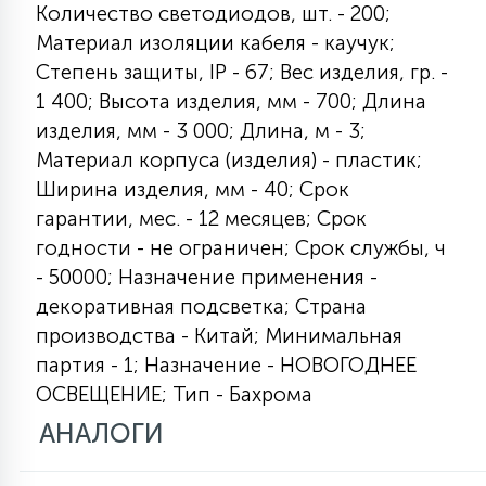
Количество светодиодов, шт. - 200;
Материал изоляции кабеля - каучук;
11
УЛИЧНЫЕ ЕЛИ
Степень защиты, IP - 67; Вес изделия, гр. -
1 400; Высота изделия, мм - 700; Длина
изделия, мм - 3 000; Длина, м - 3;
4
ИНТЕРЬЕРНЫЕ ЕЛИ
Материал корпуса (изделия) - пластик;
Ширина изделия, мм - 40; Срок
гарантии, мес. - 12 месяцев; Срок
12
КОМПЛЕКТЫ ДЛЯ ЕЛЕЙ
годности - не ограничен; Срок службы, ч
- 50000; Назначение применения -
декоративная подсветка; Страна
4
ВИДЕО ЗАНАВЕСЫ
производства - Китай; Минимальная
партия - 1; Назначение - НОВОГОДНЕЕ
524
ПРАЗДНИЧНЫЕ ФИГУРЫ-
ОСВЕЩЕНИЕ; Тип - Бахрома
ФОНАРИКИ
АНАЛОГИ
4
КОСМЕТОЛОГИЧЕСКИЕ