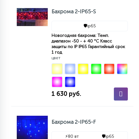
КРЕСЛА
Бахрома 2-IP65-S
6
🛡️
ip65
МЕДИЦИНСКИЕ АППАРАТЫ
Новогодняя бахрома: Темп.
диапазон -50 - + 40 °С Класс
3
защиты по IP IP65 Гарантийный срок
ОПЕРАЦИОННЫЕ СТОЛЫ
1 год
цвет
17
ДИНАМИЧЕСКИЙ СВЕТ
1 630 руб.
98
СЦЕНИЧЕСКОЕ И СТУДИЙНОЕ
6
Бахрома 2-IP65-F
ЛАЗЕРНЫЕ СИСТЕМЫ
⚡
80 вт
🛡️
ip65