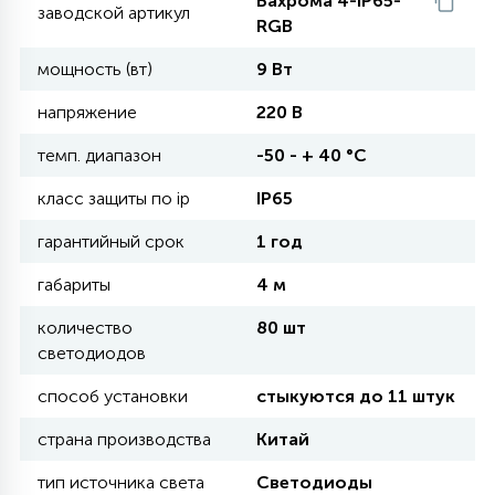
Бахрома 4-IP65-
заводской артикул
RGB
11
мощность (вт)
9 Вт
УЛИЧНЫЕ ЕЛИ
напряжение
220 В
4
темп. диапазон
-50 - + 40 °С
ИНТЕРЬЕРНЫЕ ЕЛИ
класс защиты по ip
IP65
12
КОМПЛЕКТЫ ДЛЯ ЕЛЕЙ
гарантийный срок
1 год
габариты
4 м
4
ВИДЕО ЗАНАВЕСЫ
количество
80 шт
светодиодов
способ установки
стыкуются до 11 штук
524
ПРАЗДНИЧНЫЕ ФИГУРЫ-
ФОНАРИКИ
страна производства
Китай
тип источника света
Светодиоды
4
КОСМЕТОЛОГИЧЕСКИЕ