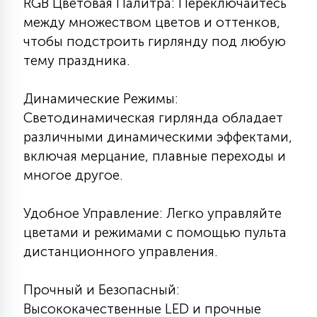
RGB Цветовая Палитра: Переключайтесь
7
УПРАВЛЕНИЕ СВЕТОМ
между множеством цветов и оттенков,
чтобы подстроить гирлянду под любую
тему праздника.
34
КОМПЛЕКТУЮЩИЕ
Динамические Режимы:
4
Светодинамическая гирлянда обладает
СТЕКЛЯННЫЕ
различными динамическими эффектами,
включая мерцание, плавные переходы и
37
многое другое.
ПОДВЕСНЫЕ
Удобное Управление: Легко управляйте
12
цветами и режимами с помощью пульта
НАПОЛЬНЫЕ
дистанционного управления.
36
Прочный и Безопасный:
НАСТЕННЫЕ
Высококачественные LED и прочные