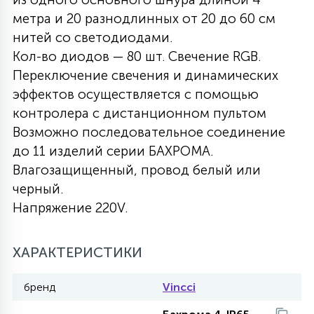
метра и 20 разнодлинных от 20 до 60 см
27
135
13
ДЕРЕВЯННЫЕ
ЦИЛИНДРИЧЕСКИЕ
3D МОТИВЫ
нитей со светодиодами.
СЕГМЕНТ
Кол-во диодов — 80 шт. Свечение RGB.
Переключение свечения и динамических
117
568
10
144
ВОЛНИСТЫЕ
ТАБЛЕТКИ
ГИРЛЯНДЫ
эффектов осуществляется с помощью
АКСЕССУАРЫ К LED ПАНЕЛЯМ
контролера с дистанционном пультом
Возможно последовательное соединение
669
79
БРА И ЛЮСТРЫ
ШАРЫ
до 11 изделий серии БАХРОМА.
Влагозащищенный, провод белый или
черный.
2
САЛЮТЫ
Напряжение 220V.
17
ХАРАКТЕРИСТИКИ
ДЕРЕВЬЯ
бренд
Vincci
60
3D ФИГУРЫ ИЗ АКРИЛА