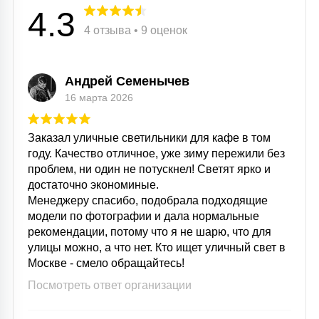
4.3
15
С УПРАВЛЕНИЕМ
4 отзыва • 9 оценок
41
Андрей Семенычев
АКСЕССУАРЫ
16 марта 2026
Заказал уличные светильники для кафе в том
году. Качество отличное, уже зиму пережили без
проблем, ни один не потускнел! Светят ярко и
достаточно экономиные.
Менеджеру спасибо, подобрала подходящие
модели по фотографии и дала нормальные
рекомендации, потому что я не шарю, что для
улицы можно, а что нет. Кто ищет уличный свет в
Москве - смело обращайтесь!
Посмотреть ответ организации