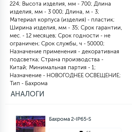
224; Высота изделия, мм - 700; Длина
изделия, мм - 3 000; Длина, м - 3;
11
УЛИЧНЫЕ ЕЛИ
Материал корпуса (изделия) - пластик;
Ширина изделия, мм - 35; Срок гарантии,
мес. - 12 месяцев; Срок годности - не
4
ИНТЕРЬЕРНЫЕ ЕЛИ
ограничен; Срок службы, ч - 50000;
Назначение применения - декоративная
подсветка; Страна производства -
12
КОМПЛЕКТЫ ДЛЯ ЕЛЕЙ
Китай; Минимальная партия - 1;
Назначение - НОВОГОДНЕЕ ОСВЕЩЕНИЕ;
Тип - Бахрома
4
ВИДЕО ЗАНАВЕСЫ
АНАЛОГИ
524
ПРАЗДНИЧНЫЕ ФИГУРЫ-
ФОНАРИКИ
Бахрома 2-IP65-S
4
КОСМЕТОЛОГИЧЕСКИЕ