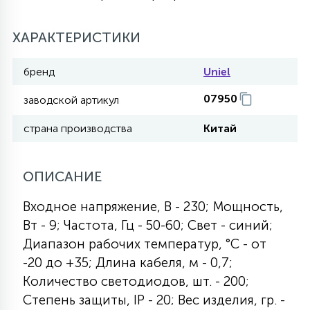
27
135
13
ДЕРЕВЯННЫЕ
ЦИЛИНДРИЧЕСКИЕ
3D МОТИВЫ
ХАРАКТЕРИСТИКИ
СЕГМЕНТ
бренд
Uniel
117
568
10
144
ВОЛНИСТЫЕ
ТАБЛЕТКИ
ГИРЛЯНДЫ
АКСЕССУАРЫ К LED ПАНЕЛЯМ
07950
заводской артикул
страна производства
Китай
669
79
БРА И ЛЮСТРЫ
ШАРЫ
ОПИСАНИЕ
2
САЛЮТЫ
Входное напряжение, В - 230; Мощность,
Вт - 9; Частота, Гц - 50-60; Свет - синий;
17
Диапазон рабочих температур, °С - от
ДЕРЕВЬЯ
-20 до +35; Длина кабеля, м - 0,7;
Количество светодиодов, шт. - 200;
60
Степень защиты, IP - 20; Вес изделия, гр. -
3D ФИГУРЫ ИЗ АКРИЛА