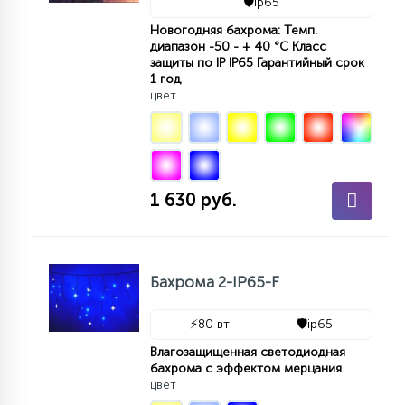
🛡️
ip65
КРЕСЛА
Новогодняя бахрома: Темп.
диапазон -50 - + 40 °С Класс
защиты по IP IP65 Гарантийный срок
6
МЕДИЦИНСКИЕ АППАРАТЫ
1 год
цвет
3
ОПЕРАЦИОННЫЕ СТОЛЫ
1 630 руб.
17
ДИНАМИЧЕСКИЙ СВЕТ
98
Бахрома 2-IP65-F
СЦЕНИЧЕСКОЕ И СТУДИЙНОЕ
⚡
80 вт
🛡️
ip65
6
Влагозащищенная светодиодная
ЛАЗЕРНЫЕ СИСТЕМЫ
бахрома с эффектом мерцания
цвет