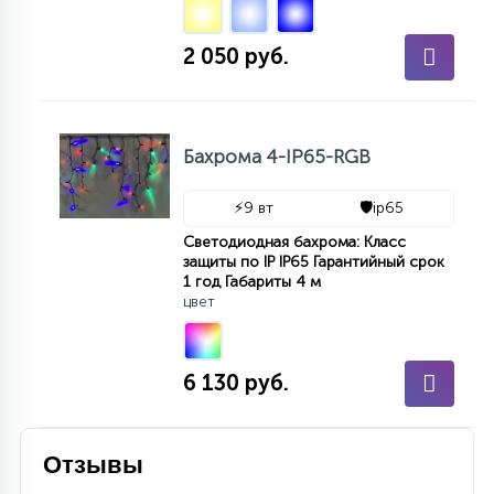
7
УПРАВЛЕНИЕ СВЕТОМ
2 050 руб.
34
КОМПЛЕКТУЮЩИЕ
Бахрома 4-IP65-RGB
4
СТЕКЛЯННЫЕ
⚡
9 вт
🛡️
ip65
Светодиодная бахрома: Класс
защиты по IP IP65 Гарантийный срок
37
ПОДВЕСНЫЕ
1 год Габариты 4 м
цвет
12
НАПОЛЬНЫЕ
6 130 руб.
36
НАСТЕННЫЕ
Отзывы