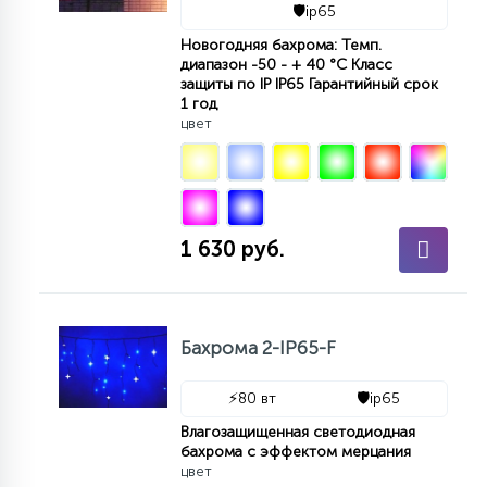
🛡️
ip65
15
С УПРАВЛЕНИЕМ
Новогодняя бахрома: Темп.
диапазон -50 - + 40 °С Класс
защиты по IP IP65 Гарантийный срок
1 год
41
АКСЕССУАРЫ
цвет
1 630 руб.
Бахрома 2-IP65-F
⚡
80 вт
🛡️
ip65
Влагозащищенная светодиодная
бахрома с эффектом мерцания
цвет