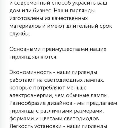
и современный способ украсить ваш
КРЕСЛА
дом или бизнес. Наши гирлянды
изготовлены из качественных
6
МЕДИЦИНСКИЕ АППАРАТЫ
материалов и имеют длительный срок
службы.
3
ОПЕРАЦИОННЫЕ СТОЛЫ
Основными преимуществами наших
гирлянд являются:
17
ДИНАМИЧЕСКИЙ СВЕТ
Экономичность - наши гирлянды
работают на светодиодных лампах,
98
которые потребляют меньше
СЦЕНИЧЕСКОЕ И СТУДИЙНОЕ
электроэнергии, чем обычные лампы.
Разнообразие дизайнов - мы предлагаем
6
гирлянды с различными размерами,
ЛАЗЕРНЫЕ СИСТЕМЫ
формами и цветами светодиодов.
Легкость установки - наши гирлянды