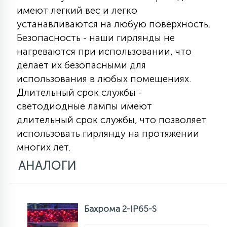
7
имеют легкий вес и легко
УПРАВЛЕНИЕ СВЕТОМ
устанавливаются на любую поверхность.
Безопасность - наши гирлянды не
34
нагреваются при использовании, что
КОМПЛЕКТУЮЩИЕ
делает их безопасными для
использования в любых помещениях.
4
СТЕКЛЯННЫЕ
Длительный срок службы -
светодиодные лампы имеют
длительный срок службы, что позволяет
37
ПОДВЕСНЫЕ
использовать гирлянду на протяжении
многих лет.
12
АНАЛОГИ
НАПОЛЬНЫЕ
36
НАСТЕННЫЕ
Бахрома 2-IP65-S