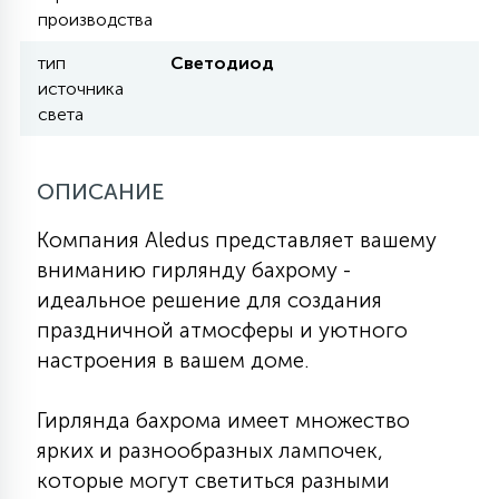
производства
КРЕСЛА
тип
Светодиод
6
источника
МЕДИЦИНСКИЕ АППАРАТЫ
света
3
ОПЕРАЦИОННЫЕ СТОЛЫ
ОПИСАНИЕ
Компания Aledus представляет вашему
17
ДИНАМИЧЕСКИЙ СВЕТ
вниманию гирлянду бахрому -
идеальное решение для создания
праздничной атмосферы и уютного
98
СЦЕНИЧЕСКОЕ И СТУДИЙНОЕ
настроения в вашем доме.
Гирлянда бахрома имеет множество
6
ЛАЗЕРНЫЕ СИСТЕМЫ
ярких и разнообразных лампочек,
которые могут светиться разными