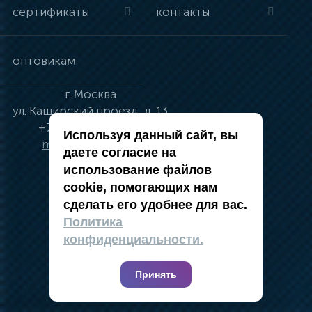
сертификаты
контакты
оптовикам
г.
Москва
ул.
Каширский проезд, д. 13
+7 (495) 134-41-83
Используя данный сайт, вы
moskva@vincci.ru
даете согласие на
использование файлов
cookie, помогающих нам
сделать его удобнее для вас.
политика в отношении обработки
Политика
персональных данных
конфиденциальности.
публичная оферта
карта сайта
Принять
2019 — 2026 @ Компания Vincci