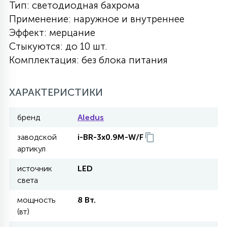
Тип: светодиодная бахрома
27
Применение: наружное и внутреннее
135
13
ДЕРЕВЯННЫЕ
ЦИЛИНДРИЧЕСКИЕ
3D МОТИВЫ
СЕГМЕНТ
Эффект: мерцание
Стыкуются: до 10 шт.
117
568
10
Комплектация: без блока питания
144
ВОЛНИСТЫЕ
ТАБЛЕТКИ
ГИРЛЯНДЫ
АКСЕССУАРЫ К LED ПАНЕЛЯМ
ХАРАКТЕРИСТИКИ
669
79
БРА И ЛЮСТРЫ
ШАРЫ
бренд
Aledus
2
заводской
i-BR-3x0.9M-W/F
САЛЮТЫ
артикул
источник
LED
17
света
ДЕРЕВЬЯ
мощность
8 Вт.
(вт)
60
3D ФИГУРЫ ИЗ АКРИЛА