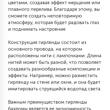
цветами, создавая эффект мерцания или
7
УПРАВЛЕНИЕ СВЕТОМ
плавного перелива. Благодаря этому, вы
сможете создать неповторимую
34
атмосферу, которая будет радовать глаз
КОМПЛЕКТУЮЩИЕ
и поднимать настроение.
4
Конструкция гирлянды состоит из
СТЕКЛЯННЫЕ
основного провода, на котором
расположены нити с лампочками. Длина
37
нитей может быть разной, что позволяет
ПОДВЕСНЫЕ
создавать разнообразные композиции и
эффекты. Например, можно разместить
12
НАПОЛЬНЫЕ
гирлянду на стене или окне, и она будет
имитировать струящийся водопад света.
36
НАСТЕННЫЕ
Важным преимуществом гирлянды
бахромы является ее экономичность.