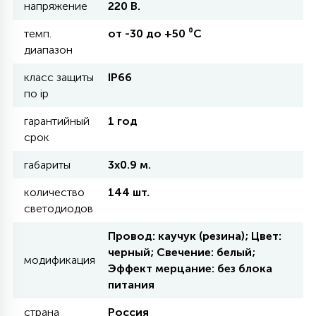
напряжение
220 В.
темп.
от -30 до +50 ⁰С
11
УЛИЧНЫЕ ЕЛИ
диапазон
класс защиты
IP66
4
по ip
ИНТЕРЬЕРНЫЕ ЕЛИ
гарантийный
1 год
срок
12
КОМПЛЕКТЫ ДЛЯ ЕЛЕЙ
габариты
3x0.9 м.
количество
144 шт.
4
ВИДЕО ЗАНАВЕСЫ
светодиодов
Провод: каучук (резина); Цвет:
черный; Свечение: белый;
524
ПРАЗДНИЧНЫЕ ФИГУРЫ-
модификация
Эффект мерцание: без блока
ФОНАРИКИ
питания
4
КОСМЕТОЛОГИЧЕСКИЕ
страна
Россия