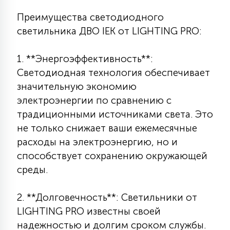
7
УПРАВЛЕНИЕ СВЕТОМ
Преимущества светодиодного
светильника ДВО IEK от LIGHTING PRO:
34
КОМПЛЕКТУЮЩИЕ
1. **Энергоэффективность**:
Светодиодная технология обеспечивает
4
значительную экономию
СТЕКЛЯННЫЕ
электроэнергии по сравнению с
традиционными источниками света. Это
37
не только снижает ваши ежемесячные
ПОДВЕСНЫЕ
расходы на электроэнергию, но и
способствует сохранению окружающей
12
среды.
НАПОЛЬНЫЕ
2. **Долговечность**: Светильники от
36
НАСТЕННЫЕ
LIGHTING PRO известны своей
надежностью и долгим сроком службы.