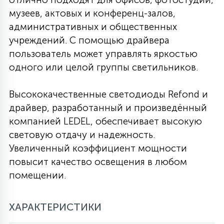
музеев, актовых и конференц-залов,
27
135
13
ДЕРЕВЯННЫЕ
ЦИЛИНДРИЧЕСКИЕ
3D МОТИВЫ
административных и общественных
СЕГМЕНТ
учреждений. С помощью драйвера
пользователь может управлять яркостью
117
568
10
144
ВОЛНИСТЫЕ
ТАБЛЕТКИ
ГИРЛЯНДЫ
одного или целой группы светильников.
АКСЕССУАРЫ К LED ПАНЕЛЯМ
Высококачественные светодиоды Refond и
669
79
БРА И ЛЮСТРЫ
ШАРЫ
драйвер, разработанный и произведённый
компанией LEDEL, обеспечивает высокую
световую отдачу и надежность.
2
САЛЮТЫ
Увеличенный коэффициент мощности
повысит качество освещения в любом
17
помещении.
ДЕРЕВЬЯ
ХАРАКТЕРИСТИКИ
60
3D ФИГУРЫ ИЗ АКРИЛА