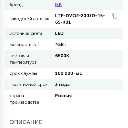
бренд
IEK
11
LTP-DVO2-2001D-45-
УЛИЧНЫЕ ЕЛИ
заводской артикул
65-K01
источник света
LED
4
ИНТЕРЬЕРНЫЕ ЕЛИ
мощность (вт)
45Вт
цветовая
6500К
12
температура
КОМПЛЕКТЫ ДЛЯ ЕЛЕЙ
срок службы
100 000 час
4
ВИДЕО ЗАНАВЕСЫ
гарантийный срок
3 года
страна
Россия
производства
524
ПРАЗДНИЧНЫЕ ФИГУРЫ-
ФОНАРИКИ
ОПИСАНИЕ
4
КОСМЕТОЛОГИЧЕСКИЕ