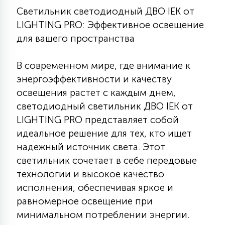
Светильник светодиодный ДВО IEK от
КРЕСЛА
LIGHTING PRO: Эффективное освещение
6
для вашего пространства
МЕДИЦИНСКИЕ АППАРАТЫ
В современном мире, где внимание к
3
энергоэффективности и качеству
ОПЕРАЦИОННЫЕ СТОЛЫ
освещения растет с каждым днем,
светодиодный светильник ДВО IEK от
17
LIGHTING PRO представляет собой
ДИНАМИЧЕСКИЙ СВЕТ
идеальное решение для тех, кто ищет
надежный источник света. Этот
98
СЦЕНИЧЕСКОЕ И СТУДИЙНОЕ
светильник сочетает в себе передовые
технологии и высокое качество
исполнения, обеспечивая яркое и
6
ЛАЗЕРНЫЕ СИСТЕМЫ
равномерное освещение при
минимальном потреблении энергии.