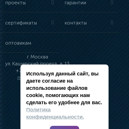
проекты
гарантии
сертификаты
контакты
оптовикам
г.
Москва
ул.
Каширский проезд, д. 13
+7 (495) 134-41-83
Используя данный сайт, вы
moskva@vincci.ru
даете согласие на
использование файлов
cookie, помогающих нам
сделать его удобнее для вас.
политика в отношении обработки
Политика
персональных данных
конфиденциальности.
публичная оферта
карта сайта