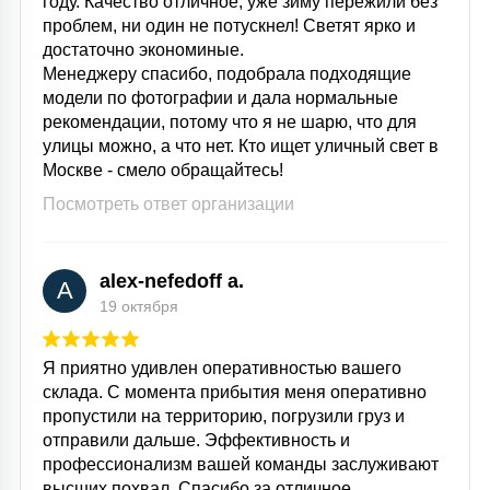
году. Качество отличное, уже зиму пережили без
7
УПРАВЛЕНИЕ СВЕТОМ
проблем, ни один не потускнел! Светят ярко и
достаточно экономиные.
Менеджеру спасибо, подобрала подходящие
34
модели по фотографии и дала нормальные
КОМПЛЕКТУЮЩИЕ
рекомендации, потому что я не шарю, что для
улицы можно, а что нет. Кто ищет уличный свет в
Москве - смело обращайтесь!
4
СТЕКЛЯННЫЕ
Посмотреть ответ организации
37
ПОДВЕСНЫЕ
alex-nefedoff a.
A
19 октября
12
НАПОЛЬНЫЕ
Я приятно удивлен оперативностью вашего
склада. С момента прибытия меня оперативно
пропустили на территорию, погрузили груз и
36
отправили дальше. Эффективность и
НАСТЕННЫЕ
профессионализм вашей команды заслуживают
высших похвал. Спасибо за отличное