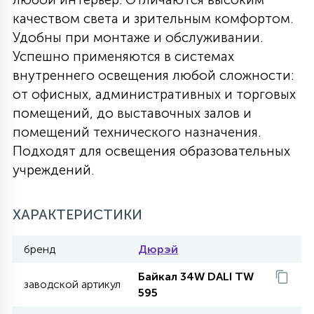
качеством света и зрительным комфортом.
27
135
13
ДЕРЕВЯННЫЕ
ЦИЛИНДРИЧЕСКИЕ
3D МОТИВЫ
Удобны при монтаже и обслуживании.
СЕГМЕНТ
Успешно применяются в системах
внутреннего освещения любой сложности:
117
568
10
144
ВОЛНИСТЫЕ
ТАБЛЕТКИ
ГИРЛЯНДЫ
от офисных, административных и торговых
АКСЕССУАРЫ К LED ПАНЕЛЯМ
помещений, до выставочных залов и
помещений технического назначения.
669
79
БРА И ЛЮСТРЫ
ШАРЫ
Подходят для освещения образовательных
учреждений.
2
САЛЮТЫ
ХАРАКТЕРИСТИКИ
17
бренд
Дюрэй
ДЕРЕВЬЯ
Байкал 34W DALI TW
заводской артикул
595
60
3D ФИГУРЫ ИЗ АКРИЛА