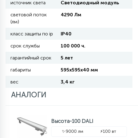
источник света
Светодиодный модуль
световой поток
4290 Лм
11
УЛИЧНЫЕ ЕЛИ
(лм)
класс защиты по ip
IP40
4
ИНТЕРЬЕРНЫЕ ЕЛИ
срок службы
100 000 ч.
гарантийный срок
5 лет
12
КОМПЛЕКТЫ ДЛЯ ЕЛЕЙ
габариты
595х595х40 мм
вес
3,4 кг
4
ВИДЕО ЗАНАВЕСЫ
АНАЛОГИ
524
ПРАЗДНИЧНЫЕ ФИГУРЫ-
ФОНАРИКИ
Высота-100 DALI
✨
9000 лм
⚡
100 вт
4
КОСМЕТОЛОГИЧЕСКИЕ