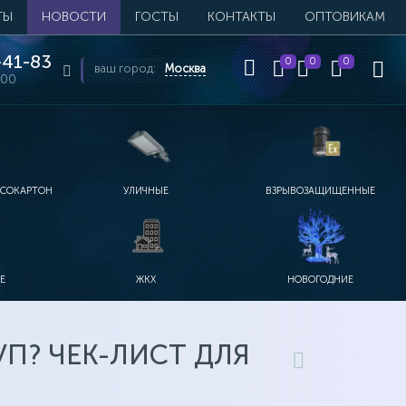
ТЫ
НОВОСТИ
ГОСТЫ
КОНТАКТЫ
ОПТОВИКАМ
41-83
0
0
0
ваш город:
Москва
:00
ПСОКАРТОН
УЛИЧНЫЕ
ВЗРЫВОЗАЩИЩЕННЫЕ
Е
ЖКХ
НОВОГОДНИЕ
П? ЧЕК-ЛИСТ ДЛЯ