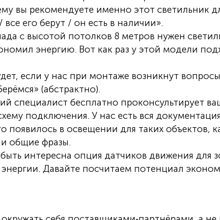
му вы рекомендуете именно этот светильник дл
все его берут / он есть в наличии».
лада с высотой потолков 8 метров нужен светил
кономил энергию. Вот как раз у этой модели по
удет, если у нас при монтаже возникнут вопросы
берёмся» (абстрактно).
кий специалист бесплатно проконсультирует ва
ему подключения. У нас есть вся документация
о появилось в освещении для таких объектов, к
ли общие фразы.
 быть интересна опция датчиков движения для з
энергии. Давайте посчитаем потенциал эконо
 окружать себя поставщиками‑партнёрами, а не