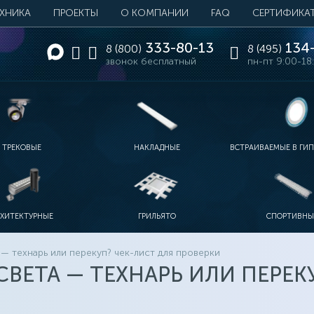
ЕХНИКА
ПРОЕКТЫ
О КОМПАНИИ
FAQ
СЕРТИФИКА
333-80-13
134-
8 (800)
8 (495)
звонок бесплатный
пн-пт 9:00-18
ТРЕКОВЫЕ
НАКЛАДНЫЕ
ВСТРАИВАЕМЫЕ В ГИ
РХИТЕКТУРНЫЕ
ГРИЛЬЯТО
СПОРТИВНЫ
— технарь или перекуп? чек-лист для проверки
ВЕТА — ТЕХНАРЬ ИЛИ ПЕРЕКУ