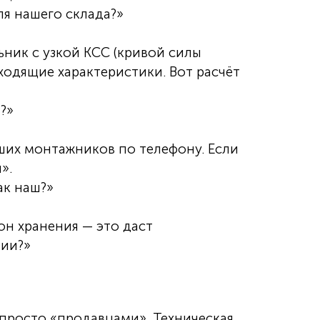
я нашего склада?»
ьник с узкой КСС (кривой силы
дходящие характеристики. Вот расчёт
?»
ших монтажников по телефону. Если
».
ак наш?»
он хранения — это даст
мии?»
 просто «продавцами». Техническая