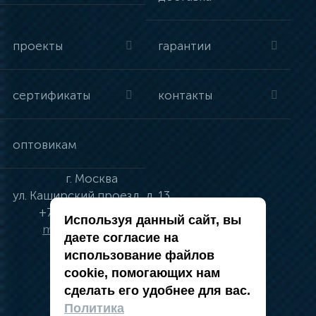
проекты
гарантии
сертификаты
контакты
оптовикам
г.
Москва
ул.
Каширский проезд, д. 13
+7 (495) 134-41-83
Используя данный сайт, вы
moskva@vincci.ru
даете согласие на
использование файлов
cookie, помогающих нам
сделать его удобнее для вас.
политика в отношении обработки
Политика
персональных данных