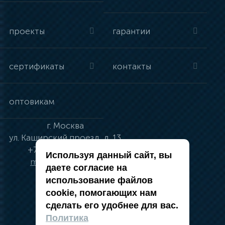
проекты
гарантии
сертификаты
контакты
оптовикам
г.
Москва
ул.
Каширский проезд, д. 13
+7 (495) 134-41-83
Используя данный сайт, вы
moskva@vincci.ru
даете согласие на
использование файлов
cookie, помогающих нам
сделать его удобнее для вас.
политика в отношении обработки
Политика
персональных данных