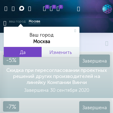
0
0
0
ваш город:
Москва
Ваш город
главная
акции и скидки
Москва
АКЦИИ И СКИДКИ
Да
Изменить
-5%
Завершена
Скидка при пересогласовании проектных
решений других производителей на
линейку Компании Винчи
Завершена 30 сентября 2020
-7%
Завершена