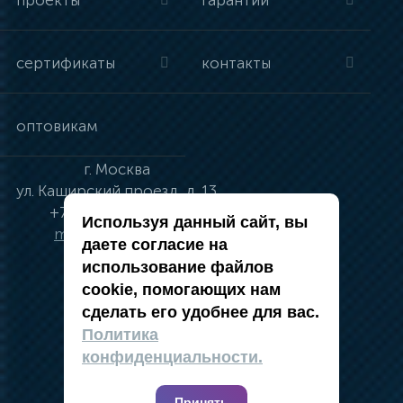
проекты
гарантии
сертификаты
контакты
оптовикам
г.
Москва
ул.
Каширский проезд, д. 13
+7 (495) 134-41-83
Используя данный сайт, вы
moskva@vincci.ru
даете согласие на
использование файлов
cookie, помогающих нам
сделать его удобнее для вас.
политика в отношении обработки
Политика
персональных данных
конфиденциальности.
публичная оферта
карта сайта
Принять