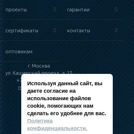
проекты
гарантии
сертификаты
контакты
оптовикам
г.
Москва
ул.
Каширский проезд, д. 13
+7 (495) 134-41-83
Используя данный сайт, вы
moskva@vincci.ru
даете согласие на
использование файлов
cookie, помогающих нам
сделать его удобнее для вас.
политика в отношении обработки
Политика
персональных данных
конфиденциальности.
публичная оферта