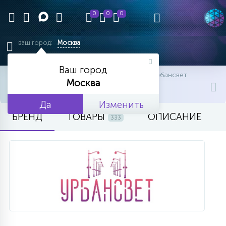
0
0
0
ваш город:
Москва
Ваш город
главная
бренды и производители
урбансвет
Москва
УРБАНСВЕТ
Да
Изменить
БРЕНД
ТОВАРЫ
ОПИСАНИЕ
333