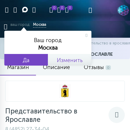
0
0
0
ваш город:
Москва
Ваш город
главная
офисы
офисы
представительство в ярослав
Москва
ПРЕДСТАВИТЕЛЬСТВО В ЯРОСЛАВЛЕ
Да
Изменить
Магазин
Описание
Отзывы
0
Представительство в
Ярославле
8 (4852) 27-34-04