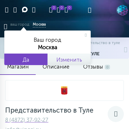
0
0
0
ваш город:
Москва
Ваш город
главная
офисы
офисы
представительство в туле
Москва
ПРЕДСТАВИТЕЛЬСТВО В ТУЛЕ
Да
Изменить
Магазин
Описание
Отзывы
0
Представительство в Туле
8 (4872) 37-92-27