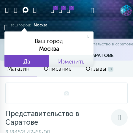
0
0
0
ваш город:
Москва
Ваш город
главная
офисы
офисы
представительство в саратов
Москва
ПРЕДСТАВИТЕЛЬСТВО В САРАТОВЕ
Да
Изменить
Магазин
Описание
Отзывы
0
Представительство в
Саратове
8 (8452) 42-68-00