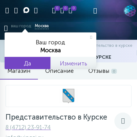
0
0
0
ваш город:
Москва
Ваш город
главная
офисы
офисы
представительство в курске
Москва
ПРЕДСТАВИТЕЛЬСТВО В КУРСКЕ
Да
Изменить
Магазин
Описание
Отзывы
0
Представительство в Курске
8 (4712) 23-91-74