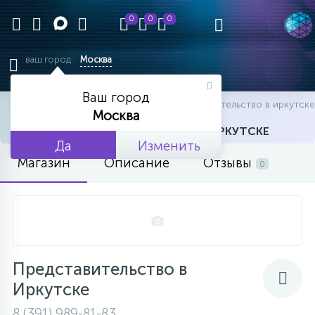
0
0
0
ваш город:
Москва
Ваш город
главная
офисы
офисы
представительство в иркутске
Москва
ПРЕДСТАВИТЕЛЬСТВО В ИРКУТСКЕ
Да
Изменить
Магазин
Описание
Отзывы
0
Представительство в
Иркутске
8 (391) 989-81-83