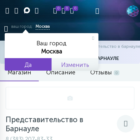
0
0
0
ваш город:
Москва
Ваш город
главная
офисы
офисы
представительство в барнаул
Москва
ПРЕДСТАВИТЕЛЬСТВО В БАРНАУЛЕ
Да
Изменить
Магазин
Описание
Отзывы
0
Представительство в
Барнауле
8 (383) 207-83-33