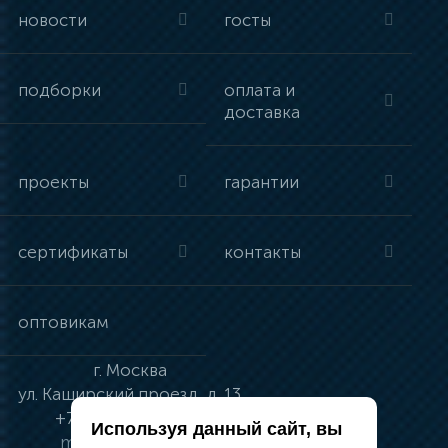
новости
госты
подборки
оплата и
доставка
проекты
гарантии
сертификаты
контакты
оптовикам
г.
Москва
ул.
Каширский проезд, д. 13
+7 (495) 134-41-83
Используя данный сайт, вы
moskva@vincci.ru