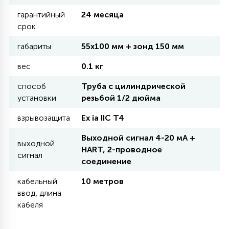
гарантийный
24 месяца
11
срок
УЛИЧНЫЕ ЕЛИ
габариты
55х100 мм + зонд 150 мм
4
вес
0.1 кг
ИНТЕРЬЕРНЫЕ ЕЛИ
способ
Труба с цилиндрической
установки
резьбой 1/2 дюйма
12
КОМПЛЕКТЫ ДЛЯ ЕЛЕЙ
взрывозащита
Ex ia IIC T4
Выходной сигнал 4-20 мА +
выходной
4
HART, 2-проводное
ВИДЕО ЗАНАВЕСЫ
сигнал
соединение
кабельный
10 метров
524
ПРАЗДНИЧНЫЕ ФИГУРЫ-
ввод, длина
ФОНАРИКИ
кабеля
4
КОСМЕТОЛОГИЧЕСКИЕ