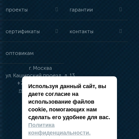
проекты
гарантии
сертификаты
контакты
оптовикам
г.
Москва
ул.
Каширский проезд, д. 13
+7 (495) 134-41-83
Используя данный сайт, вы
moskva@vincci.ru
даете согласие на
использование файлов
cookie, помогающих нам
сделать его удобнее для вас.
политика в отношении обработки
Политика
персональных данных
конфиденциальности.
публичная оферта