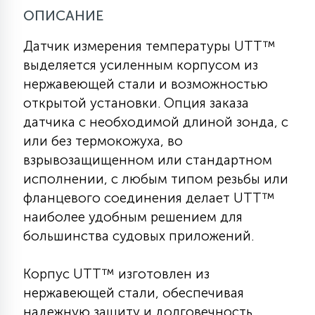
ОПИСАНИЕ
КРЕСЛА
Датчик измерения температуры UTT™
6
МЕДИЦИНСКИЕ АППАРАТЫ
выделяется усиленным корпусом из
нержавеющей стали и возможностью
открытой установки. Опция заказа
3
ОПЕРАЦИОННЫЕ СТОЛЫ
датчика с необходимой длиной зонда, с
или без термокожуха, во
взрывозащищенном или стандартном
17
ДИНАМИЧЕСКИЙ СВЕТ
исполнении, с любым типом резьбы или
фланцевого соединения делает UTT™
98
наиболее удобным решением для
СЦЕНИЧЕСКОЕ И СТУДИЙНОЕ
большинства судовых приложений.
6
Корпус UTT™ изготовлен из
ЛАЗЕРНЫЕ СИСТЕМЫ
нержавеющей стали, обеспечивая
надежную защиту и долговечность.