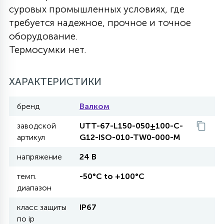
суровых промышленных условиях, где
27
135
требуется надежное, прочное и точное
13
ДЕРЕВЯННЫЕ
ЦИЛИНДРИЧЕСКИЕ
3D МОТИВЫ
СЕГМЕНТ
оборудование.
Термосумки нет.
117
568
10
144
ВОЛНИСТЫЕ
ТАБЛЕТКИ
ГИРЛЯНДЫ
АКСЕССУАРЫ К LED ПАНЕЛЯМ
ХАРАКТЕРИСТИКИ
669
79
БРА И ЛЮСТРЫ
ШАРЫ
бренд
Валком
заводской
UTT-67-L150-050±100-C-
2
артикул
G12-ISO-010-TW0-000-M
САЛЮТЫ
напряжение
24 В
17
темп.
-50°C to +100°C
ДЕРЕВЬЯ
диапазон
класс защиты
IP67
60
3D ФИГУРЫ ИЗ АКРИЛА
по ip