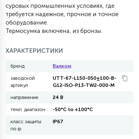
суровых промышленных условиях, где
27
135
требуется надежное, прочное и точное
13
ДЕРЕВЯННЫЕ
ЦИЛИНДРИЧЕСКИЕ
3D МОТИВЫ
СЕГМЕНТ
оборудование.
Термосумка включена, из бронзы.
117
568
10
144
ВОЛНИСТЫЕ
ТАБЛЕТКИ
ГИРЛЯНДЫ
АКСЕССУАРЫ К LED ПАНЕЛЯМ
ХАРАКТЕРИСТИКИ
669
79
БРА И ЛЮСТРЫ
ШАРЫ
бренд
Валком
заводской
UTT-67-L150-050±100-B-
2
артикул
G12-ISO-P13-TW2-000-M
САЛЮТЫ
напряжение
24 В
17
темп. диапазон
-50°C to +100°C
ДЕРЕВЬЯ
класс защиты
IP67
по ip
60
3D ФИГУРЫ ИЗ АКРИЛА