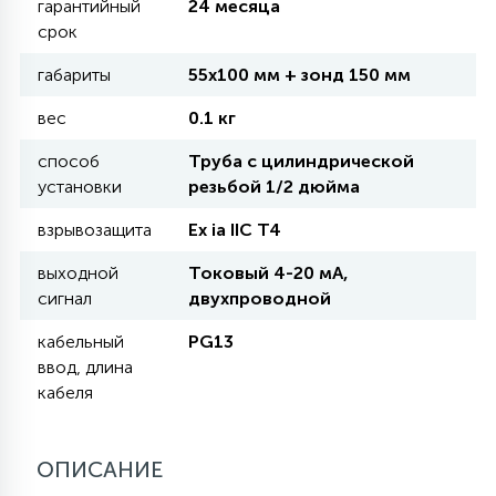
гарантийный
24 месяца
срок
11
УЛИЧНЫЕ ЕЛИ
габариты
55х100 мм + зонд 150 мм
вес
0.1 кг
4
ИНТЕРЬЕРНЫЕ ЕЛИ
способ
Труба с цилиндрической
установки
резьбой 1/2 дюйма
12
взрывозащита
Ex ia IIC T4
КОМПЛЕКТЫ ДЛЯ ЕЛЕЙ
выходной
Токовый 4-20 мА,
сигнал
двухпроводной
4
ВИДЕО ЗАНАВЕСЫ
кабельный
PG13
ввод, длина
кабеля
524
ПРАЗДНИЧНЫЕ ФИГУРЫ-
ФОНАРИКИ
ОПИСАНИЕ
4
КОСМЕТОЛОГИЧЕСКИЕ