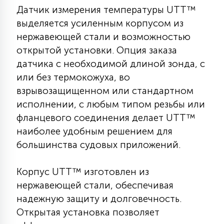
Датчик измерения температуры UTT™
КРЕСЛА
выделяется усиленным корпусом из
нержавеющей стали и возможностью
6
МЕДИЦИНСКИЕ АППАРАТЫ
открытой установки. Опция заказа
датчика с необходимой длиной зонда, с
3
или без термокожуха, во
ОПЕРАЦИОННЫЕ СТОЛЫ
взрывозащищенном или стандартном
исполнении, с любым типом резьбы или
17
фланцевого соединения делает UTT™
ДИНАМИЧЕСКИЙ СВЕТ
наиболее удобным решением для
большинства судовых приложений.
98
СЦЕНИЧЕСКОЕ И СТУДИЙНОЕ
Корпус UTT™ изготовлен из
нержавеющей стали, обеспечивая
6
ЛАЗЕРНЫЕ СИСТЕМЫ
надежную защиту и долговечность.
Открытая установка позволяет