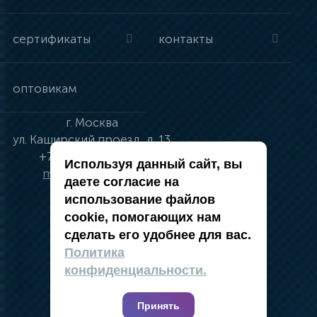
сертификаты
контакты
оптовикам
г.
Москва
ул.
Каширский проезд, д. 13
+7 (495) 134-41-83
Используя данный сайт, вы
moskva@vincci.ru
даете согласие на
использование файлов
cookie, помогающих нам
сделать его удобнее для вас.
политика в отношении обработки
Политика
персональных данных
конфиденциальности.
публичная оферта
карта сайта
Принять
2019 — 2026 @ Компания Vincci