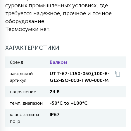
суровых промышленных условиях, где
27
135
требуется надежное, прочное и точное
13
ДЕРЕВЯННЫЕ
ЦИЛИНДРИЧЕСКИЕ
3D МОТИВЫ
СЕГМЕНТ
оборудование.
Термосумки нет.
117
568
10
144
ВОЛНИСТЫЕ
ТАБЛЕТКИ
ГИРЛЯНДЫ
АКСЕССУАРЫ К LED ПАНЕЛЯМ
ХАРАКТЕРИСТИКИ
669
79
БРА И ЛЮСТРЫ
ШАРЫ
бренд
Валком
заводской
UTT-67-L150-050±100-B-
2
артикул
G12-ISO-010-TW0-000-M
САЛЮТЫ
напряжение
24 В
17
темп. диапазон
-50°C to +100°C
ДЕРЕВЬЯ
класс защиты
IP67
по ip
60
3D ФИГУРЫ ИЗ АКРИЛА