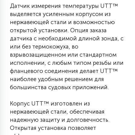
Датчик измерения температуры UTT™
КРЕСЛА
выделяется усиленным корпусом из
нержавеющей стали и возможностью
6
МЕДИЦИНСКИЕ АППАРАТЫ
открытой установки. Опция заказа
датчика с необходимой длиной зонда, с
3
или без термокожуха, во
ОПЕРАЦИОННЫЕ СТОЛЫ
взрывозащищенном или стандартном
исполнении, с любым типом резьбы или
17
фланцевого соединения делает UTT™
ДИНАМИЧЕСКИЙ СВЕТ
наиболее удобным решением для
большинства судовых приложений.
98
СЦЕНИЧЕСКОЕ И СТУДИЙНОЕ
Корпус UTT™ изготовлен из
нержавеющей стали, обеспечивая
6
ЛАЗЕРНЫЕ СИСТЕМЫ
надежную защиту и долговечность.
Открытая установка позволяет