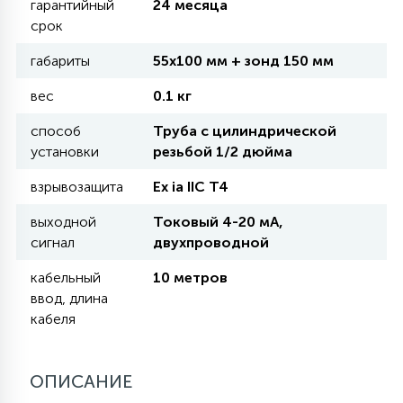
гарантийный
24 месяца
срок
11
УЛИЧНЫЕ ЕЛИ
габариты
55х100 мм + зонд 150 мм
вес
0.1 кг
4
ИНТЕРЬЕРНЫЕ ЕЛИ
способ
Труба с цилиндрической
установки
резьбой 1/2 дюйма
12
взрывозащита
Ex ia IIC T4
КОМПЛЕКТЫ ДЛЯ ЕЛЕЙ
выходной
Токовый 4-20 мА,
сигнал
двухпроводной
4
ВИДЕО ЗАНАВЕСЫ
кабельный
10 метров
ввод, длина
кабеля
524
ПРАЗДНИЧНЫЕ ФИГУРЫ-
ФОНАРИКИ
ОПИСАНИЕ
4
КОСМЕТОЛОГИЧЕСКИЕ