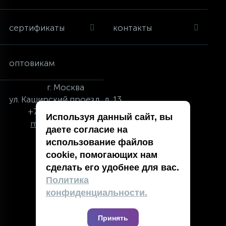
сертификаты
контакты
оптовикам
г.
Москва
ул.
Каширский проезд, д. 13
+7 (495) 134-41-83
Используя данный сайт, вы
moskva@vincci.ru
даете согласие на
использование файлов
cookie, помогающих нам
сделать его удобнее для вас.
политика в отношении обработки
Политика
персональных данных
конфиденциальности.
публичная оферта
карта сайта
Принять
2019 — 2026 @ Компания Vincci