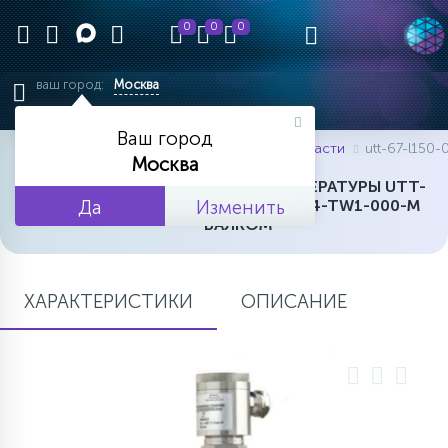
0
0
0
ваш город:
Москва
ВЕРНУТЬСЯ В НАЧАЛО
ВЕРНУТЬСЯ В НАЧАЛО
ВЕРНУТЬСЯ В НАЧАЛО
ВЕРНУТЬСЯ В НАЧАЛО
ВЕРНУТЬСЯ В НАЧАЛО
ВЕРНУТЬСЯ В НАЧАЛО
ВЕРНУТЬСЯ В НАЧАЛО
ВЕРНУТЬСЯ В НАЧАЛО
ВЕРНУТЬСЯ В НАЧАЛО
ВЕРНУТЬСЯ В НАЧАЛО
ВЕРНУТЬСЯ В НАЧАЛО
ВЕРНУТЬСЯ В НАЧАЛО
ВЕРНУТЬСЯ В НАЧАЛО
ВЕРНУТЬСЯ В НАЧАЛО
Ваш город
главная
каталог товаров
запасные части
utt-67-l150
11015
2086
2097
3396
2434
7242
1228
333
232
201
656
699
451
38
ПРОЖЕКТОРА
Москва
ВСТРАИВАЕМЫЕ В АРМСТРОНГ
НИЗКИЕ ПОТОЛКИ
АКЦЕНТНЫЕ
ЛИНЕЙНЫЕ IP20-IP40
ВЛАГОЗАЩИЩЕННЫЕ
ПРИДОМОВЫЕ В3 ДО 45 ВТ
ПОДВЕСНЫЕ И НАКЛАДНЫЕ
КУБИЧЕСКИЕ
АВАРИЙНЫЕ СВЕТИЛЬНИКИ
СТАНДАРТНЫЕ 60Х60
ЛИНЕЙНЫЕ
ЭКОНОМ
ГИРЛЯНДЫ ДЛЯ ДЕРЕВЬЕВ
УНИВЕРСАЛЬНЫЙ ДАТЧИК ТЕМПЕРАТУРЫ UTT-
АРХИТЕКТУРНЫЕ
67-L150-050±100-B-F25-ISO-M24-TW1-000-M
Да
Изменить
"ВАЛКОМ"
2852
2256
3413
4019
2417
1485
1415
606
229
734
110
10
49
УНИВЕРСАЛЬНЫЕ АНАЛОГИ
ВТОРОСТЕПЕННЫЕ Б2-В2 ДО
124
СРЕДНИЕ ПОТОЛКИ
ЛИНЕЙНЫЕ
ЛИНЕЙНЫЕ IP65
ДАУНЛАЙТЫ
НИЗКОВОЛЬТНЫЕ
ЛИНЕЙНЫЕ ТОРГОВЫЕ
ЭВАКУАЦИОННЫЕ УКАЗАТЕЛИ
ДИЗАЙНЕРСКИЕ ГРИЛЬЯТО
АНАЛОГИ 4Х18
СТАНДАРТНЫЕ
БАХРОМА
ПРОЖЕКТОРА RGB
4Х18
70 ВТ
ХАРАКТЕРИСТИКИ
ОПИСАНИЕ
7452
1866
1494
370
506
586
399
675
152
92
4
ПРОЖЕКТОРА АВАРИЙНОГО
3849
709
796
УНИВЕРСАЛЬНЫЕ АНАЛОГИ
МЕЖСТЕЛЛАЖНЫЕ
МЕЖСТЕЛЛАЖНЫЕ
ДИЗАЙНЕРСКИЕ НАКЛАДНЫЕ
ЛИНЕЙНЫЕ
ПРОЖЕКТОРА
АКЦЕНТНЫЕ ТОРГОВЫЕ
ГРИЛЬЯТО-МИНИ
ПРОЖЕКТОРА
ПРЕМИУМ
НОВОГОДНИЕ КОМПОЗИЦИИ
ОСНОВНЫЕ Б1,Б2,В1 ДО 110 ВТ
АКЦЕНТНЫЕ АРХИТЕКТУРНЫЕ
ОСВЕЩЕНИЯ
2Х18
2673
227
829
750
276
155
31
75
ПОДВЕСНЫЕ
ЛИНЕЙНЫЕ
2802
2762
309
МАГИСТРАЛЬНЫЕ А1-А4 ДО
КОМПЛЕКТУЮЩИЕ
502
УНИВЕРСАЛЬНЫЕ АНАЛОГИ
МАГНИТНЫЕ
ДЛЯ ДОСОК
КАРДАННЫЕ
РЕЕЧНЫЕ
С ДАТЧИКАМИ
ГИБКИЙ НЕОН
WASHERS
ПРОМЫШЛЕННЫЕ
ВЗРЫВОЗАЩИЩЕННЫЕ
180 ВТ
АВАРИЙНЫЕ
4Х36