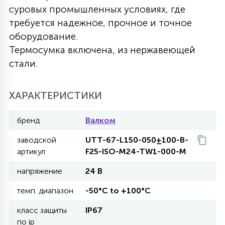
суровых промышленных условиях, где
27
135
требуется надежное, прочное и точное
13
ДЕРЕВЯННЫЕ
ЦИЛИНДРИЧЕСКИЕ
3D МОТИВЫ
СЕГМЕНТ
оборудование.
Термосумка включена, из нержавеющей
117
568
10
144
ВОЛНИСТЫЕ
стали.
ТАБЛЕТКИ
ГИРЛЯНДЫ
АКСЕССУАРЫ К LED ПАНЕЛЯМ
669
ХАРАКТЕРИСТИКИ
79
БРА И ЛЮСТРЫ
ШАРЫ
бренд
Валком
2
заводской
UTT-67-L150-050±100-B-
САЛЮТЫ
артикул
F25-ISO-M24-TW1-000-M
напряжение
24 В
17
ДЕРЕВЬЯ
темп. диапазон
-50°C to +100°C
класс защиты
IP67
60
3D ФИГУРЫ ИЗ АКРИЛА
по ip