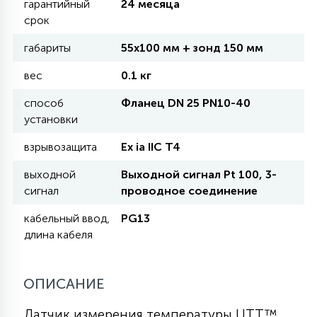
гарантийный
24 месяца
срок
11
УЛИЧНЫЕ ЕЛИ
габариты
55х100 мм + зонд 150 мм
вес
0.1 кг
4
ИНТЕРЬЕРНЫЕ ЕЛИ
способ
Фланец DN 25 РN10-40
установки
12
взрывозащита
Ex ia IIC T4
КОМПЛЕКТЫ ДЛЯ ЕЛЕЙ
выходной
Выходной сигнал Pt 100, 3-
сигнал
проводное соединение
4
ВИДЕО ЗАНАВЕСЫ
кабельный ввод,
PG13
длина кабеля
524
ПРАЗДНИЧНЫЕ ФИГУРЫ-
ФОНАРИКИ
ОПИСАНИЕ
4
КОСМЕТОЛОГИЧЕСКИЕ
Датчик измерения температуры UTT™