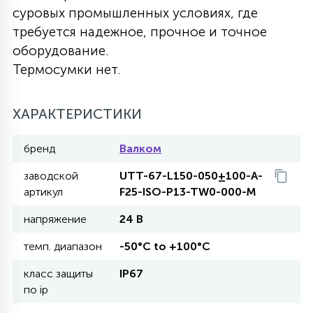
суровых промышленных условиях, где
27
135
требуется надежное, прочное и точное
13
ДЕРЕВЯННЫЕ
ЦИЛИНДРИЧЕСКИЕ
3D МОТИВЫ
СЕГМЕНТ
оборудование.
Термосумки нет.
117
568
10
144
ВОЛНИСТЫЕ
ТАБЛЕТКИ
ГИРЛЯНДЫ
АКСЕССУАРЫ К LED ПАНЕЛЯМ
ХАРАКТЕРИСТИКИ
669
79
БРА И ЛЮСТРЫ
ШАРЫ
бренд
Валком
заводской
UTT-67-L150-050±100-A-
2
артикул
F25-ISO-P13-TW0-000-M
САЛЮТЫ
напряжение
24 В
17
темп. диапазон
-50°C to +100°C
ДЕРЕВЬЯ
класс защиты
IP67
по ip
60
3D ФИГУРЫ ИЗ АКРИЛА