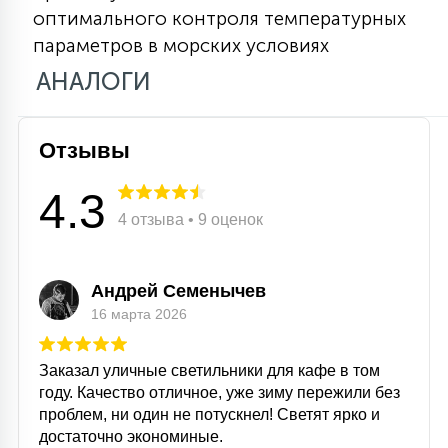
оптимального контроля температурных
15
С УПРАВЛЕНИЕМ
параметров в морских условиях
АНАЛОГИ
41
АКСЕССУАРЫ
Отзывы
4.3
4 отзыва • 9 оценок
Андрей Семенычев
16 марта 2026
Заказал уличные светильники для кафе в том
году. Качество отличное, уже зиму пережили без
проблем, ни один не потускнел! Светят ярко и
достаточно экономиные.