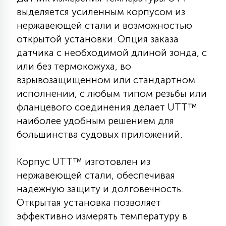
КРЕСЛА
выделяется усиленным корпусом из
нержавеющей стали и возможностью
6
открытой установки. Опция заказа
МЕДИЦИНСКИЕ АППАРАТЫ
датчика с необходимой длиной зонда, с
или без термокожуха, во
3
взрывозащищенном или стандартном
ОПЕРАЦИОННЫЕ СТОЛЫ
исполнении, с любым типом резьбы или
фланцевого соединения делает UTT™
17
наиболее удобным решением для
ДИНАМИЧЕСКИЙ СВЕТ
большинства судовых приложений.
98
СЦЕНИЧЕСКОЕ И СТУДИЙНОЕ
Корпус UTT™ изготовлен из
нержавеющей стали, обеспечивая
надежную защиту и долговечность.
6
ЛАЗЕРНЫЕ СИСТЕМЫ
Открытая установка позволяет
эффективно измерять температуру в