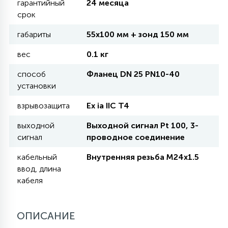
гарантийный
24 месяца
срок
11
УЛИЧНЫЕ ЕЛИ
габариты
55х100 мм + зонд 150 мм
вес
0.1 кг
4
ИНТЕРЬЕРНЫЕ ЕЛИ
способ
Фланец DN 25 РN10-40
установки
12
взрывозащита
Ex ia IIC T4
КОМПЛЕКТЫ ДЛЯ ЕЛЕЙ
выходной
Выходной сигнал Pt 100, 3-
сигнал
проводное соединение
4
ВИДЕО ЗАНАВЕСЫ
кабельный
Внутренняя резьба M24x1.5
ввод, длина
кабеля
524
ПРАЗДНИЧНЫЕ ФИГУРЫ-
ФОНАРИКИ
ОПИСАНИЕ
4
КОСМЕТОЛОГИЧЕСКИЕ