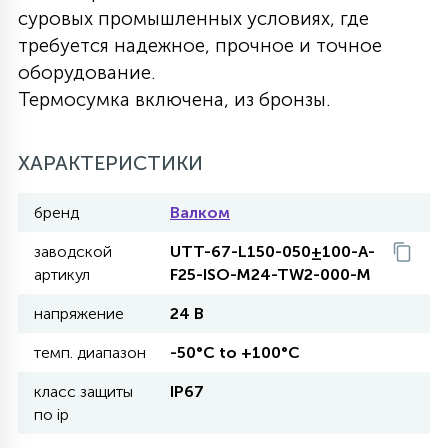
суровых промышленных условиях, где
27
135
требуется надежное, прочное и точное
13
ДЕРЕВЯННЫЕ
ЦИЛИНДРИЧЕСКИЕ
3D МОТИВЫ
СЕГМЕНТ
оборудование.
Термосумка включена, из бронзы.
117
568
10
144
ВОЛНИСТЫЕ
ТАБЛЕТКИ
ГИРЛЯНДЫ
АКСЕССУАРЫ К LED ПАНЕЛЯМ
ХАРАКТЕРИСТИКИ
669
79
БРА И ЛЮСТРЫ
ШАРЫ
бренд
Валком
заводской
UTT-67-L150-050±100-A-
2
артикул
F25-ISO-M24-TW2-000-M
САЛЮТЫ
напряжение
24 В
17
темп. диапазон
-50°C to +100°C
ДЕРЕВЬЯ
класс защиты
IP67
по ip
60
3D ФИГУРЫ ИЗ АКРИЛА