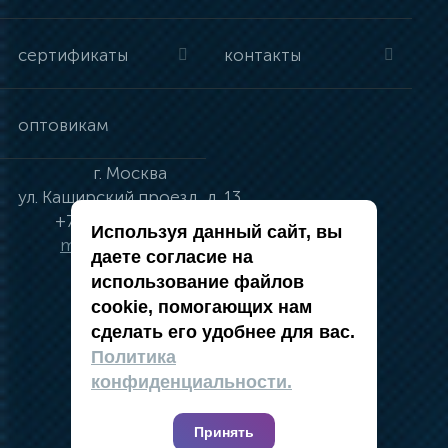
сертификаты
контакты
оптовикам
г.
Москва
ул.
Каширский проезд, д. 13
+7 (495) 134-41-83
Используя данный сайт, вы
moskva@vincci.ru
даете согласие на
использование файлов
cookie, помогающих нам
сделать его удобнее для вас.
политика в отношении обработки
Политика
персональных данных
конфиденциальности.
публичная оферта
карта сайта
Принять
2019 — 2026 @ Компания Vincci