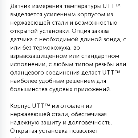
Датчик измерения температуры UTT™
КРЕСЛА
выделяется усиленным корпусом из
нержавеющей стали и возможностью
6
МЕДИЦИНСКИЕ АППАРАТЫ
открытой установки. Опция заказа
датчика с необходимой длиной зонда, с
3
или без термокожуха, во
ОПЕРАЦИОННЫЕ СТОЛЫ
взрывозащищенном или стандартном
исполнении, с любым типом резьбы или
17
фланцевого соединения делает UTT™
ДИНАМИЧЕСКИЙ СВЕТ
наиболее удобным решением для
большинства судовых приложений.
98
СЦЕНИЧЕСКОЕ И СТУДИЙНОЕ
Корпус UTT™ изготовлен из
нержавеющей стали, обеспечивая
6
ЛАЗЕРНЫЕ СИСТЕМЫ
надежную защиту и долговечность.
Открытая установка позволяет