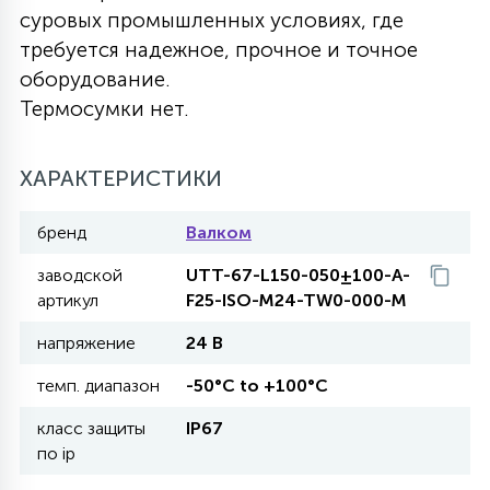
суровых промышленных условиях, где
27
135
требуется надежное, прочное и точное
13
ДЕРЕВЯННЫЕ
ЦИЛИНДРИЧЕСКИЕ
3D МОТИВЫ
СЕГМЕНТ
оборудование.
Термосумки нет.
117
568
10
144
ВОЛНИСТЫЕ
ТАБЛЕТКИ
ГИРЛЯНДЫ
АКСЕССУАРЫ К LED ПАНЕЛЯМ
ХАРАКТЕРИСТИКИ
669
79
БРА И ЛЮСТРЫ
ШАРЫ
бренд
Валком
заводской
UTT-67-L150-050±100-A-
2
артикул
F25-ISO-M24-TW0-000-M
САЛЮТЫ
напряжение
24 В
17
темп. диапазон
-50°C to +100°C
ДЕРЕВЬЯ
класс защиты
IP67
по ip
60
3D ФИГУРЫ ИЗ АКРИЛА