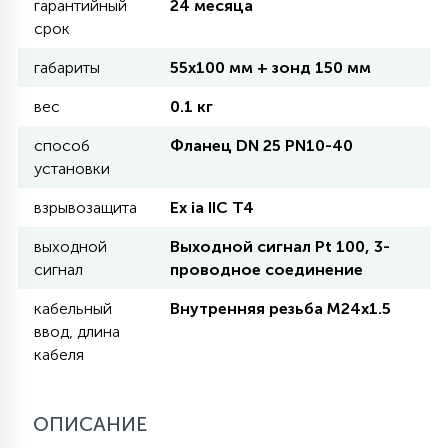
гарантийный
24 месяца
срок
11
УЛИЧНЫЕ ЕЛИ
габариты
55х100 мм + зонд 150 мм
вес
0.1 кг
4
ИНТЕРЬЕРНЫЕ ЕЛИ
способ
Фланец DN 25 РN10-40
установки
12
взрывозащита
Ex ia IIC T4
КОМПЛЕКТЫ ДЛЯ ЕЛЕЙ
выходной
Выходной сигнал Pt 100, 3-
сигнал
проводное соединение
4
ВИДЕО ЗАНАВЕСЫ
кабельный
Внутренняя резьба M24x1.5
ввод, длина
кабеля
524
ПРАЗДНИЧНЫЕ ФИГУРЫ-
ФОНАРИКИ
ОПИСАНИЕ
4
КОСМЕТОЛОГИЧЕСКИЕ