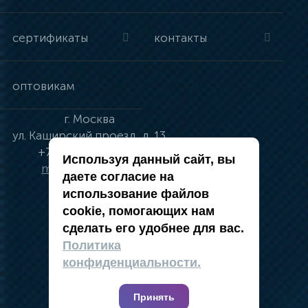
сертификаты
контакты
оптовикам
г.
Москва
ул.
Каширский проезд, д. 13
+7 (495) 134-41-83
Используя данный сайт, вы
moskva@vincci.ru
даете согласие на
использование файлов
cookie, помогающих нам
сделать его удобнее для вас.
политика в отношении обработки
Политика
персональных данных
конфиденциальности.
публичная оферта
карта сайта
Принять
2019 — 2026 @ Компания Vincci