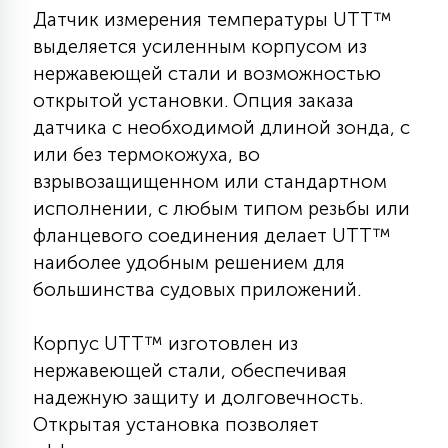
Датчик измерения температуры UTT™
КРЕСЛА
выделяется усиленным корпусом из
нержавеющей стали и возможностью
6
МЕДИЦИНСКИЕ АППАРАТЫ
открытой установки. Опция заказа
датчика с необходимой длиной зонда, с
3
или без термокожуха, во
ОПЕРАЦИОННЫЕ СТОЛЫ
взрывозащищенном или стандартном
исполнении, с любым типом резьбы или
17
фланцевого соединения делает UTT™
ДИНАМИЧЕСКИЙ СВЕТ
наиболее удобным решением для
большинства судовых приложений.
98
СЦЕНИЧЕСКОЕ И СТУДИЙНОЕ
Корпус UTT™ изготовлен из
нержавеющей стали, обеспечивая
6
ЛАЗЕРНЫЕ СИСТЕМЫ
надежную защиту и долговечность.
Открытая установка позволяет